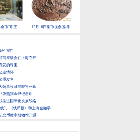
年金币“币王
12月16日集币视点(集币
荐
简约“蛇”
销商座谈会在上海召开
宠爱的珠宝
公主情怀
隆重发售
大铜章收藏展即将开幕
13版熊猫金银纪念币
线推进国际化发展战略
在线”、《钱币报》和上海金融学
纪念币数字博物馆开通
道