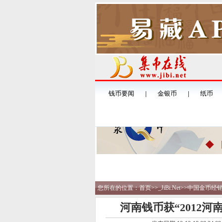
您所在的位置：
首页
>>
_JiBi.Net
>>
中国金币经
河南钱币获“2012