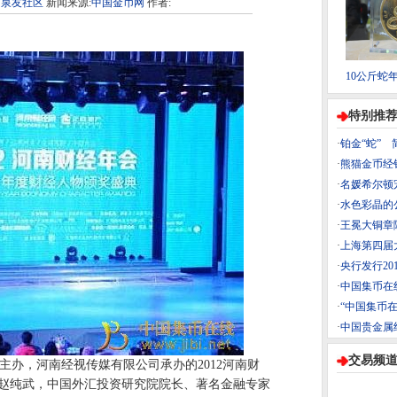
9
泉友社区
新闻来源:
中国金币网
作者:
10公斤蛇
特别推
·
铂金“蛇” 
·
熊猫金币经
·
名媛希尔顿
·
水色彩晶的
·
王冕大铜章
·
上海第四届
·
央行发行20
·
中国集币在
·
“中国集币
·
中国贵金属
交易频
主办，河南经视传媒有限公司承办的2012河南财
赵纯武，中国外汇投资研究院院长、著名金融专家