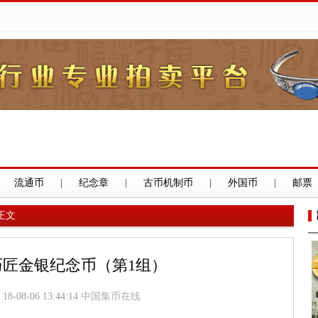
流通币
|
纪念章
|
古币机制币
|
外国币
|
邮票
正文
巧匠金银纪念币（第1组）
18-08-06 13:44:14
中国集币在线