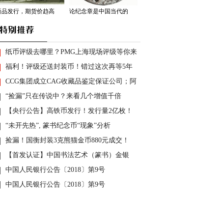
新品发行，期货价趋高
论纪念章是中国当代的
纸币评级去哪里？PMG上海现场评级等你来
福利！评级还送封装币！错过这次再等5年
CCG集团成立CAG收藏品鉴定保证公司；阿
“捡漏”只在传说中？来看几个增值千倍
【央行公告】高铁币发行！发行量2亿枚！
“未开先热”, 篆书纪念币“现象”分析
捡漏！国衡封装3克熊猫金币880元成交！
【首发认证】中国书法艺术（篆书）金银
中国人民银行公告〔2018〕第9号
中国人民银行公告〔2018〕第9号