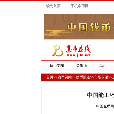
设为首页
手机集币网
钱币要闻
|
金银币
|
纸币
|
首页
>>
钱币要闻
>>
钱币报道
>>
市场前沿
>>
中国能工
中国金币网