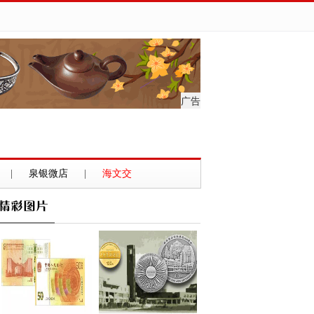
广告
|
泉银微店
|
海文交