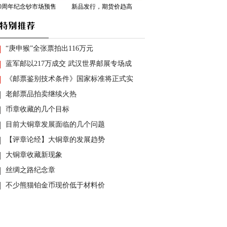
70周年纪念钞市场预售
新品发行，期货价趋高
“庚申猴”全张票拍出116万元
蓝军邮以217万成交 武汉世界邮展专场成
《邮票鉴别技术条件》国家标准将正式实
老邮票品拍卖继续火热
币章收藏的几个目标
目前大铜章发展面临的几个问题
【评章论经】大铜章的发展趋势
大铜章收藏新现象
丝绸之路纪念章
不少熊猫铂金币现价低于材料价