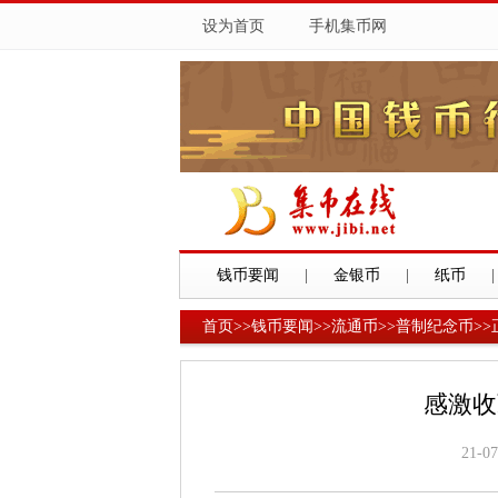
设为首页
手机集币网
钱币要闻
|
金银币
|
纸币
|
首页
>>
钱币要闻
>>
流通币
>>
普制纪念币
>>
感激收
21-07