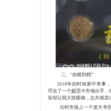
二、
“由糙到精”
2018年的时候家中有
币去了一个
邮币
卡市场出手，
实却让我大跌眼镜，总共就卖
当时市场上一个老大爷