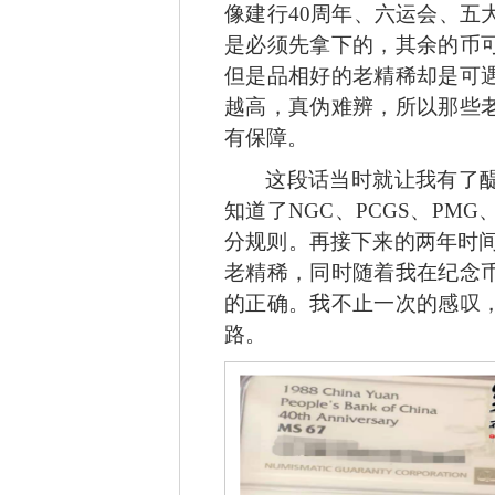
像建行
40周年、六运会、五
是必须先拿下的，其余的币
但是品相好的老精稀却是可
越高，真伪难辨，所以那些
有保障。
这段话当时就让我有了
知道了
NGC、PCGS、P
分规则。再接下来的两年时间
老精稀，同时随着我在纪念
的正确。我不止一次的感叹
路。