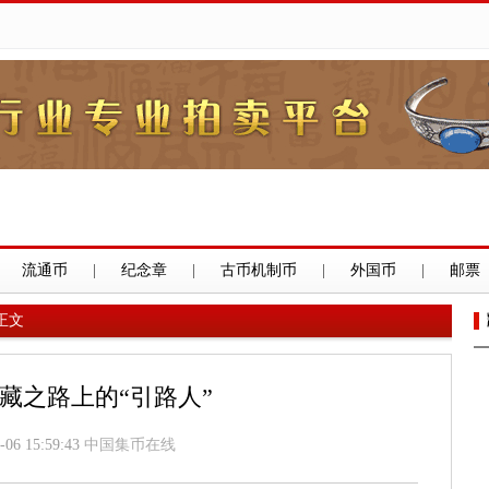
流通币
|
纪念章
|
古币机制币
|
外国币
|
邮票
正文
藏之路上的“引路人”
-06 15:59:43
中国集币在线