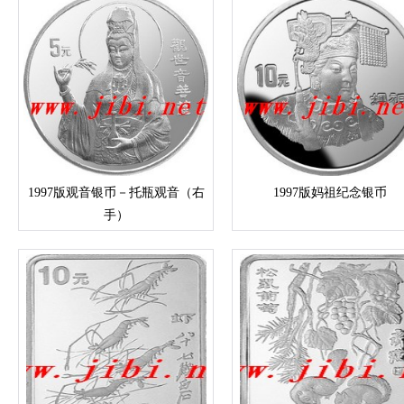
1997版观音银币－托瓶观音（右
1997版妈祖纪念银币
手）