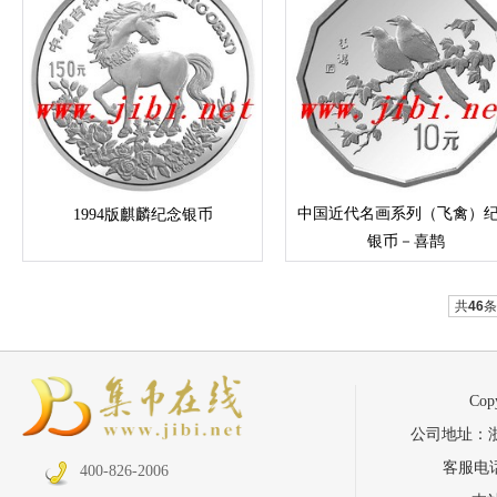
中国近代名画系列（飞禽）
1994版麒麟纪念银币
银币－喜鹊
共
46
条
Co
公司地址：浙江省
客服电话：
400-826-2006