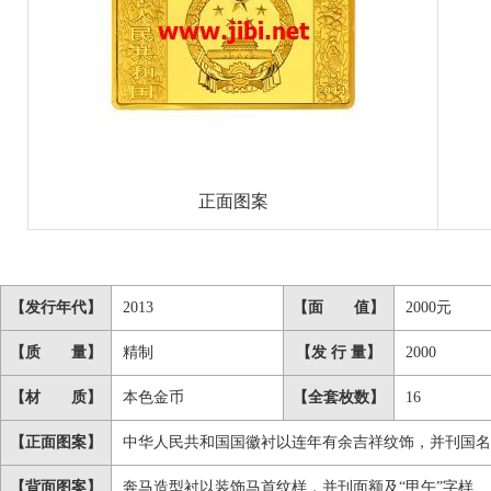
正面图案
【发行年代】
2013
【面 值】
2000元
【质 量】
精制
【发 行 量】
2000
【材 质】
本色金币
【全套枚数】
16
【正面图案】
中华人民共和国国徽衬以连年有余吉祥纹饰，并刊国名
【背面图案】
奔马造型衬以装饰马首纹样，并刊面额及“甲午”字样