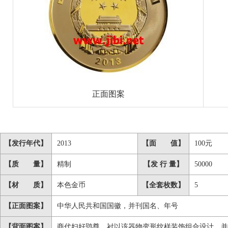
正面图案
【发行年代】
2013
【面 值】
100元
【质 量】
精制
【发 行 量】
50000
【材 质】
本色金币
【全套枚数】
5
【正面图案】
中华人民共和国国徽，并刊国名、年号
【背面图案】
商代妇好鸮尊，衬以该器物变形纹样装饰组合设计，并刊