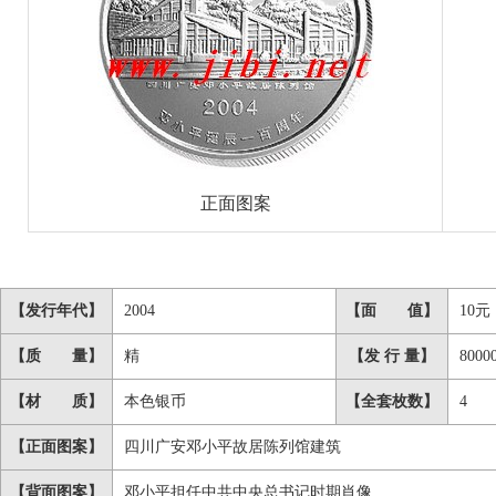
正面图案
【发行年代】
2004
【面 值】
10元
【质 量】
精
【发 行 量】
8000
【材 质】
本色银币
【全套枚数】
4
【正面图案】
四川广安邓小平故居陈列馆建筑
【背面图案】
邓小平担任中共中央总书记时期肖像