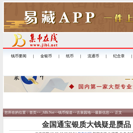
您所在的位置：
首页
>>
_JiBi.Net
>>
钱币报道
>>
古泉园地
>>
最新信息
>>
正文
金国通宝银质大钱疑是赝品