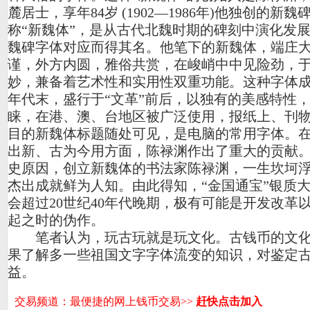
麓居士，享年84岁 (1902—1986年)他独创的新
称“新魏体”，是从古代北魏时期的碑刻中演化发
魏碑字体对应而得其名。他笔下的新魏体，端庄
谨，外方内圆，雅俗共赏，在峻峭中中见险劲，
妙，兼备着艺术性和实用性双重功能。这种字体成
年代末，盛行于“文革”前后，以独有的美感特性
睐，在港、澳、台地区被广泛使用，报纸上、刊
目的新魏体标题随处可见，是电脑的常用字体。
出新、古为今用方面，陈禄渊作出了重大的贡献
史原因，创立新魏体的书法家陈禄渊，一生坎坷
杰出成就鲜为人知。由此得知，“金国通宝”银质
会超过20世纪40年代晚期，极有可能是开发改革
起之时的伪作。
笔者认为，玩古玩就是玩文化。古钱币的文化
果了解多一些祖国文字字体流变的知识，对鉴定
益。