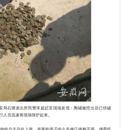
安局石塘派出所民警宋超赶至现场发现：陶罐被挖出后已经破
行人员迅速将现场保护起来。
地的户主远在上海，老家的房子年久失修已破败不堪，便委托