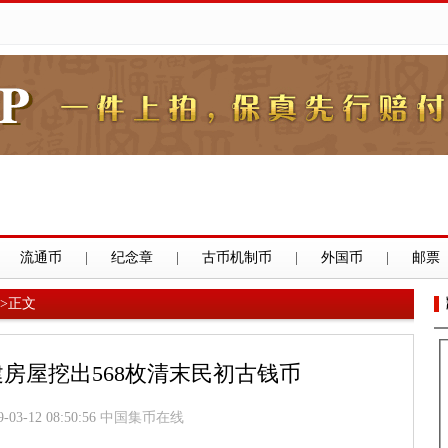
流通币
|
纪念章
|
古币机制币
|
外国币
|
邮票
>
正文
房屋挖出568枚清末民初古钱币
9-03-12 08:50:56
中国集币在线