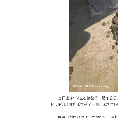
当日上午9时左右接警后，肥东县公
碎，有几十枚铜币散落了一地。宋超与随
经询问村民张师傅，民警得知，宅基