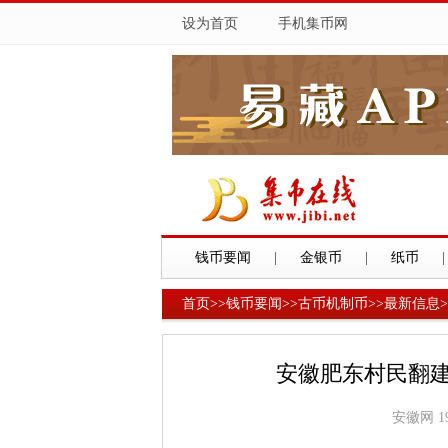
设为首页
手机集币网
钱币要闻
|
金银币
|
纸币
|
首页
>>
钱币要闻
>>
古币机制币
>>
最新信息
>
安徽肥东村民翻建
安徽网
1