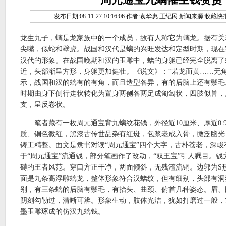
发布日期:08-11-27 10:16:06 作者:袁华惠 王纪民 新闻来源:收藏
龙生九子，螭是龙家族中的一个成员，故有人称它为螭龙。据有关
尖嘴，似蛇和壁虎。战国和汉代是螭的兴旺发达和定型时期，现在
汉代的形象。在战国晚期和汉的玉雕中，螭的身躯已经完全脱离了
近，头部渐呈方形，身躯更加健壮。《说文》：“若龙而黄……无角
示，战国和汉的螭有的有角，而且造型各异，有的后脑上还有鬃毛
时期由身下侧行走状转化为置身两侧各两足成匍匐状，四肢似兽，
支，呈反卷状。
笔者藏有一枚周元通宝背九螭纹花钱，外径近10厘米、厚近0.9
质、铜色微红，黑漆古传世品杂有红斑，包浆老成入骨，微泛幽光
铸工精整。面文是隶书对读“周元通宝”四个大字，古朴苍老，深峻
于“周元通宝”流通钱，部分笔画作了改动，“双王宝”引人瞩目。
礴的王者风范。穿口方正干净，两面倾斜，无残渣流铜。边郭为S
面是九条高浮雕螭龙，整体形象符合汉螭纹，但有细别，头部有洞
别，有三条螭的后脑有鬃毛，有抬头、曲颈、俯首几种姿态。眉、
阴刻勾勒过，清晰可辨。形象生动，肢体光洁，犹如打磨过一般，
墨玉雕琢成的仿汉九螭钱。