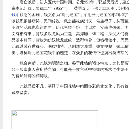
唐亡以后，进入五代十国时期。公元951年，郭威灭后汉，建立
宗本纪》载：显德二年（955年），柴荣废天下佛寺3336座，毁
钱币
缺乏的困难，钱文名为“周元通宝”，采用开元通宝的形制和字，
该钱系铜佛所铸，民间传说，佩之能祛病消灾、催生得子，从而蒙
图纹的花钱也应运而生，历代累铸不绝，连日本、安南也仿铸。周
文有楷有隶，背纹多以龙凤为主题，高浮雕，铸工精，深受人们喜
品基本相同，背纹为仿汉镜龙虎纹，造型特异，但钱径较小。周元
此钱以其存世稀少、图纹独特、形制超大厚重、钱文规整、铸工精
美，堪称周元通宝花钱中的翘楚，在众多的花钱中也属出类拔萃的
综合判断，此钱为明清之物。鉴于此钱的诸多特点，尤其是富
非一般富贵人家所持之物，可能是一枚宫廷中特铸的祈求连生龙子
为官炉所铸的精铸版。
此钱品质不凡，演绎了中国花钱中绚丽多彩的龙文化，具有较
藏友鉴赏。