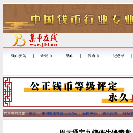
您所在的位置：
首页
>>
中国集币在线_JiBi.Net
>>
新闻中心
>>
古泉园地
>>
珍品
周元通宝九螭催生钱赞赏