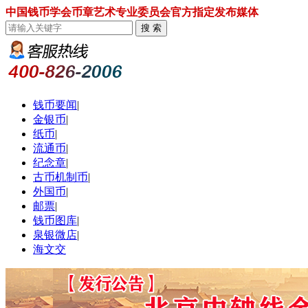
中国钱币学会币章艺术专业委员会官方指定发布媒体
钱币要闻
|
金银币
|
纸币
|
流通币
|
纪念章
|
古币机制币
|
外国币
|
邮票
|
钱币图库
|
泉银微店
|
海文交