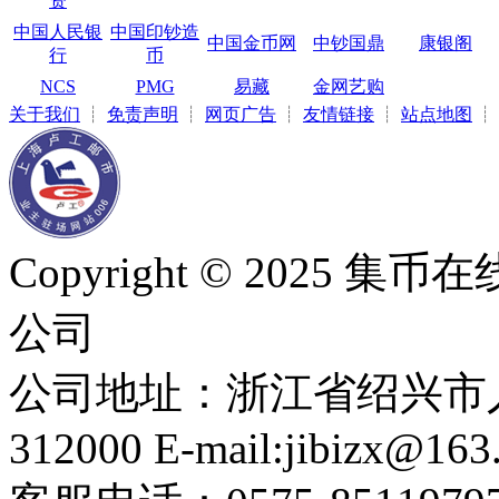
资
中国人民银
中国印钞造
中国金币网
中钞国鼎
康银阁
行
币
NCS
PMG
易藏
金网艺购
关于我们
┊
免责声明
┊
网页广告
┊
友情链接
┊
站点地图
┊
Copyright © 2025
公司
公司地址：浙江省绍兴市人
312000 E-mail:jibizx@163