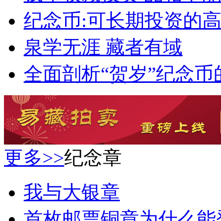
纪念币:可长期投资的
泉学无涯 藏者有域
全面剖析“贺岁”纪念币
更多>>
纪念章
我与大银章
首枚邮票铜章为什么能