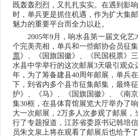
既轰轰烈烈，又扎扎实实。在遇到影
时，单兵更是抓住机遇，作为扩大集
魅力的重要平台而全力以赴。
2005年9月，响水县第一届文化艺
个完美亮相，单兵和一些邮协会员征
票
》、《国旗国徽》、《民国税票》三
水县中学举行的这次邮展3天吸引观众达50
年，为了筹备建县40周年邮展，单兵
下，到省内多个县市征集邮集，最终
护》、《马》、《国旗国徽》、《南京
集30框，在县体育馆展览大厅举办了
大一次邮展，2万多人次参观了邮展，
行了专题报道，江苏省委原书记韩培
员朱文泉上将在观看了邮展后也给予