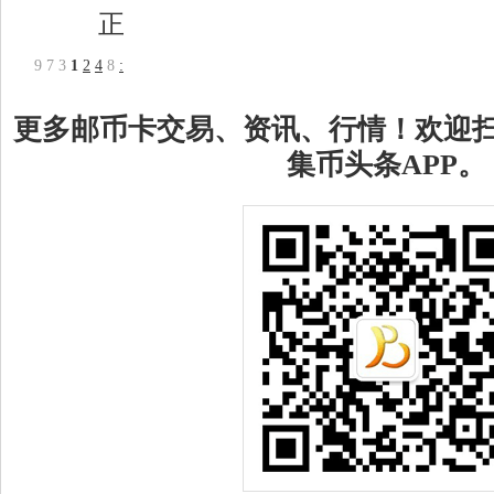
正
9
7
3
1
2
4
8
:
更多邮币卡交易、资讯、行情！欢迎
集币头条APP。