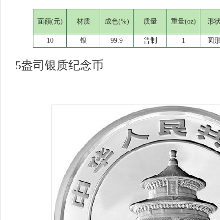
面额(元)
材质
成色(%)
质量
重量(oz)
形
10
银
99.9
普制
1
圆
5盎司银质纪念币