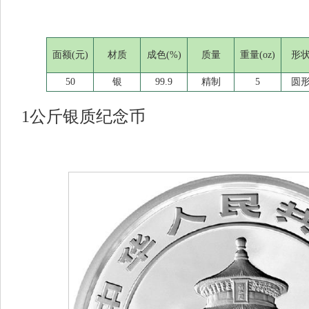
面额(元)
材质
成色(%)
质量
重量(oz)
形
50
银
99.9
精制
5
圆
1公斤银质纪念币