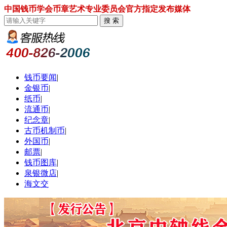
中国钱币学会币章艺术专业委员会官方指定发布媒体
钱币要闻
|
金银币
|
纸币
|
流通币
|
纪念章
|
古币机制币
|
外国币
|
邮票
|
钱币图库
|
泉银微店
|
海文交