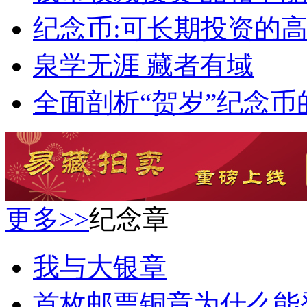
纪念币:可长期投资的
泉学无涯 藏者有域
全面剖析“贺岁”纪念币
更多>>
纪念章
我与大银章
首枚邮票铜章为什么能