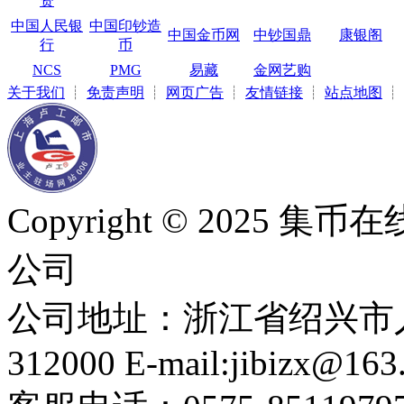
资
中国人民银
中国印钞造
中国金币网
中钞国鼎
康银阁
行
币
NCS
PMG
易藏
金网艺购
关于我们
┊
免责声明
┊
网页广告
┊
友情链接
┊
站点地图
┊
Copyright © 2025
公司
公司地址：浙江省绍兴市人
312000 E-mail:jibizx@163