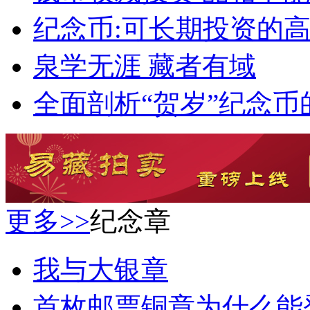
纪念币:可长期投资的
泉学无涯 藏者有域
全面剖析“贺岁”纪念币
更多>>
纪念章
我与大银章
首枚邮票铜章为什么能