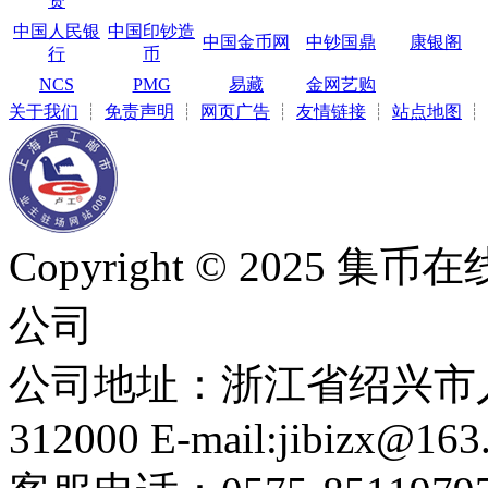
资
中国人民银
中国印钞造
中国金币网
中钞国鼎
康银阁
行
币
NCS
PMG
易藏
金网艺购
关于我们
┊
免责声明
┊
网页广告
┊
友情链接
┊
站点地图
┊
Copyright © 2025
公司
公司地址：浙江省绍兴市人
312000 E-mail:jibizx@163