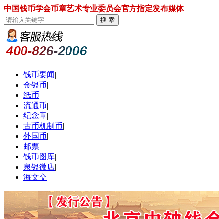
中国钱币学会币章艺术专业委员会官方指定发布媒体
钱币要闻
|
金银币
|
纸币
|
流通币
|
纪念章
|
古币机制币
|
外国币
|
邮票
|
钱币图库
|
泉银微店
|
海文交