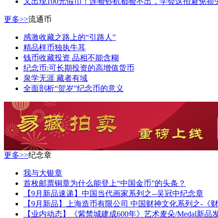
又出现100元假币！连验钞机都验不出，学会这招避免损
更多>>
流通币
感激收藏之路上的“引路人”
精品样币独执牛耳
钱币收藏投资 品相不能含糊
纪念币:可长期投资的高增值货币
泉学无涯 藏者有域
全面剖析“贺岁”纪念币的意义
更多>>
纪念章
我与大银章
首枚邮票铜章为什么能登上“中国金币”的头条？
【9月新品速递】中国当代画家系列之--吴冠中纪念章
【9月新品】上海造币有限公司 中国财神文化系列之-《
【业内动态】《紫禁城建成600年》艺术麦朵/Medal新品