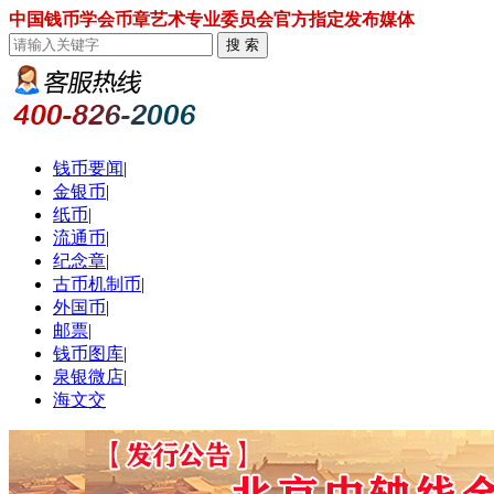
中国钱币学会币章艺术专业委员会官方指定发布媒体
钱币要闻
|
金银币
|
纸币
|
流通币
|
纪念章
|
古币机制币
|
外国币
|
邮票
|
钱币图库
|
泉银微店
|
海文交