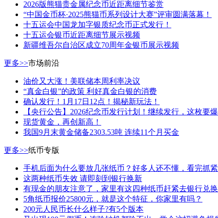
2026版熊猫贵金属纪念币近距离细节鉴赏
“中国金币杯·2025熊猫币系列设计大赛”评审圆满落幕！
十五运会中国龙加字银质纪念币正式发行！
十五运会银币近距离细节展示视频
新疆维吾尔自治区成立70周年金银币展示视频
更多>>
市场前沿
油价又大涨！美联储本周利率决议
“真金白银”的政策 利好真金白银的消费
确认发行！1月17日12点！揭秘新玩法！
【央行公告】2026纪念币发行计划！继续发行，这枚要
现货黄金，再创新高！
我国9月末黄金储备2303.53吨 连续11个月买金
更多>>
纸币专版
手机后面为什么要放几张纸币？好多人还不懂，看完抓紧
这两种纸币失效 请即刻到银行换新
有现金的朋友注意了，家里有这四种纸币赶紧去银行兑换
5角纸币报价25800元，就是这个特征，你家里有吗？
200元人民币长什么样子?有5个版本