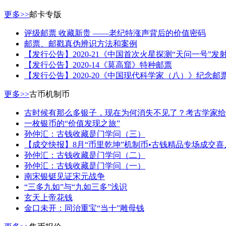
更多>>
邮卡专版
评级邮票 收藏新贵 ——老纪特涨声背后的价值密码
邮票、邮戳真伪辨识方法和案例
【发行公告】2020-21《中国首次火星探测“天问一号”发
【发行公告】2020-14《莫高窟》特种邮票
【发行公告】2020-20《中国现代科学家（八）》纪念邮
更多>>
古币机制币
古时候有那么多银子，现在为何消失不见了？考古学家给
一枚银币的“价值发现之旅”
孙仲汇：古钱收藏是门学问（三）
【成交快报】8月“币里乾坤”机制币•古钱精品专场成交喜
孙仲汇：古钱收藏是门学问（二）
孙仲汇：古钱收藏是门学问（一）
南宋银铤见证宋元战争
“三多九如”与“九如三多”浅识
玄天上帝花钱
金口未开：同治重宝“当十”雕母钱