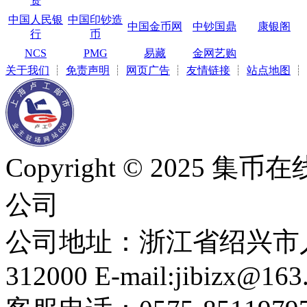
资
中国人民银
中国印钞造
中国金币网
中钞国鼎
康银阁
行
币
NCS
PMG
易藏
金网艺购
关于我们
┊
免责声明
┊
网页广告
┊
友情链接
┊
站点地图
┊
Copyright © 2025
公司
公司地址：浙江省绍兴市人
312000 E-mail:jibizx@163