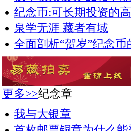
纪念币:可长期投资的
泉学无涯 藏者有域
全面剖析“贺岁”纪念币
更多>>
纪念章
我与大银章
首枚邮票铜章为什么能