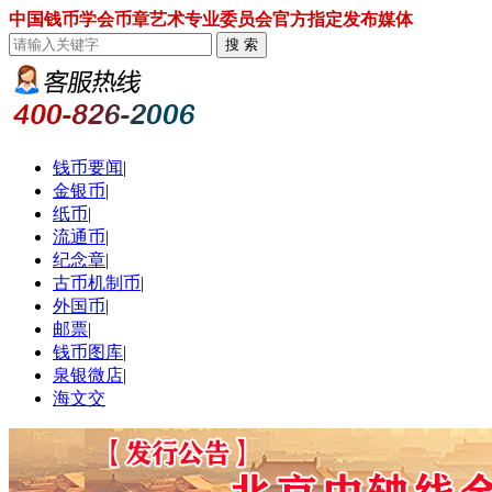
中国钱币学会币章艺术专业委员会官方指定发布媒体
钱币要闻
|
金银币
|
纸币
|
流通币
|
纪念章
|
古币机制币
|
外国币
|
邮票
|
钱币图库
|
泉银微店
|
海文交