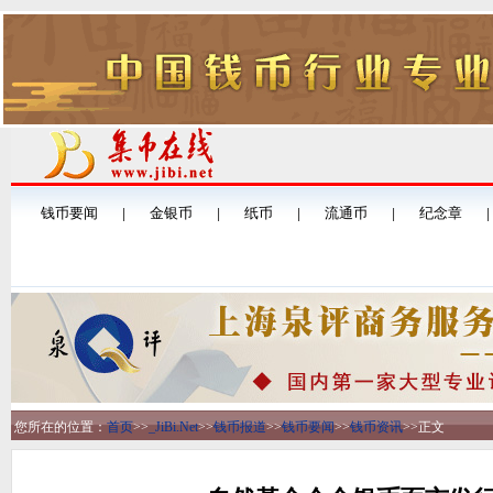
您所在的位置：
首页
>>
_JiBi.Net
>>
钱币报道
>>
钱币要闻
>>
钱币资讯
>>
正文