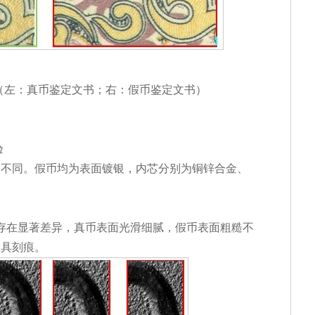
征（左：真币鉴定文书；右：假币鉴定文书）
验
全不同。假币均为表面镀银，内芯分别为铜锌合金、
存在显著差异，真币表面光滑细腻，假币表面粗糙不
工具刻痕。