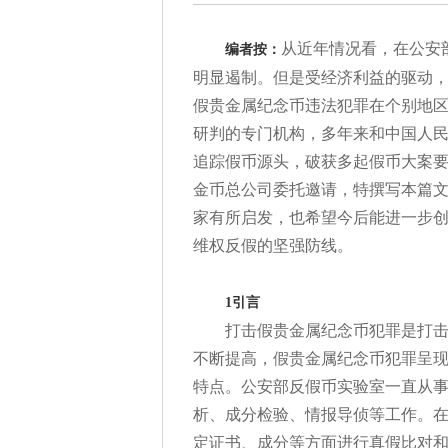
从近年情况看，在公安
编者按：
明显遏制。但是受经济利益的驱动
假贵金属纪念币违法犯罪在个别地
研判的专门机构，多年来和中国人
追踪假币源头，破获多起假币大案要案。
金币总公司委托邀请，特撰写本篇
家有所启发，也希望今后能进一步
维权反假的坚强防线。
1引言
打击假贵金属纪念币犯罪是打
不断提高，假贵金属纪念币犯罪呈
特点。公安部反假币实验室一直从
析、成分检验、情报导侦等工作。
定证书、成分等方面进行真假比对