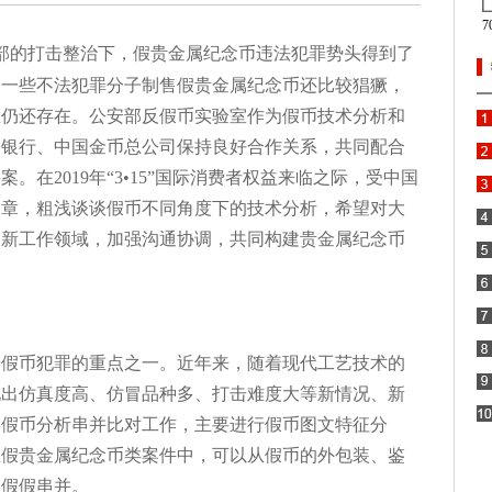
部的打击整治下，假贵金属纪念币违法犯罪势头得到了
，一些不法犯罪分子制售假贵金属纪念币还比较猖獗，
区仍还存在。公安部反假币实验室作为假币技术分析和
民银行、中国金币总公司保持良好合作关系，共同配合
在2019年“3•15”国际消费者权益来临之际，受中国
文章，粗浅谈谈假币不同角度下的技术分析，希望对大
创新工作领域，加强沟通协调，共同构建贵金属纪念币
击假币犯罪的重点之一。近年来，随着现代工艺技术的
现出仿真度高、仿冒品种多、打击难度大等新情况、新
事假币分析串并比对工作，主要进行假币图文特征分
在假贵金属纪念币类案件中，可以从假币的外包装、鉴
和假假串并。