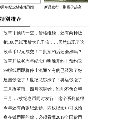
70周年纪念钞市场预售
新品发行，期货价趋高
改革币预约一空，价格维稳，还有两种版
把100元纸币放大几千倍……居然出现了这
改革币12元成交！二批预约后还会涨吗？
改革开放40周年纪念币明晚开约！预约攻
99版纸币即将停止流通？有的已经涨了好
建国钞涨了！世纪龙钞涨了！奥运钞涨了
三月改革币、四月深潜钞，谁能不负众望
三月，7枚纪念币同时发行！这个系列值得
今年还有两张纪念钞、四枚纪念币可以预
身在钱币圈的你，必须看懂2019全国货币