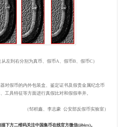
（从左到右分别为真币、假币A、假币B、假币C）
仪器对假币的内外包装盒、鉴定证书及假贵金属纪念币
分、工具特征等方面进行真假比对和假假串并。
（邹积鑫、李志豪 公安部反假币实验室）
下方二维码关注中国集币在线官方微信(jibizx)。