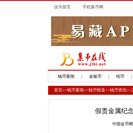
设为首页
手机集币网
钱币要闻
|
金银币
|
纸币
|
首页
>>
钱币要闻
>>
钱币报道
>>
钱币资讯
>>
假贵金属纪念
中国金币网