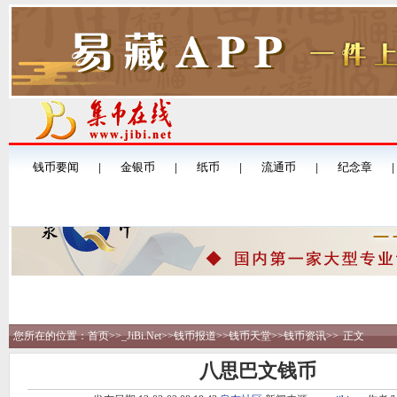
您所在的位置：
首页
>>
_JiBi.Net
>>
钱币报道
>>
钱币天堂
>>
钱币资讯
>>
正文
八思巴文钱币