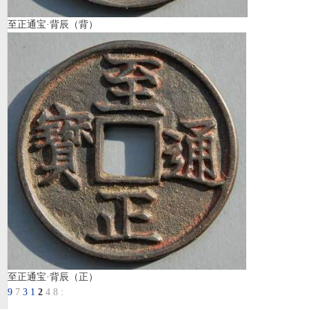
至正通宝·背辰（背）
至正通宝·背辰（正）
9
7
3
1
2
4
8
: