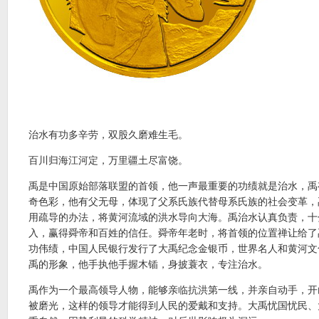
治水有功多辛劳，双股久磨难生毛。
百川归海江河定，万里疆土尽富饶。
禹是中国原始部落联盟的首领，他一声最重要的功绩就是治水，禹
奇色彩，他有父无母，体现了父系氏族代替母系氏族的社会变革，
用疏导的办法，将黄河流域的洪水导向大海。禹治水认真负责，十
入，赢得舜帝和百姓的信任。舜帝年老时，将首领的位置禅让给了
功伟绩，中国人民银行发行了大禹纪念金银币，世界名人和黄河文
禹的形象，他手执他手握木锸，身披蓑衣，专注治水。
禹作为一个最高领导人物，能够亲临抗洪第一线，并亲自动手，开
被磨光，这样的领导才能得到人民的爱戴和支持。大禹忧国忧民、