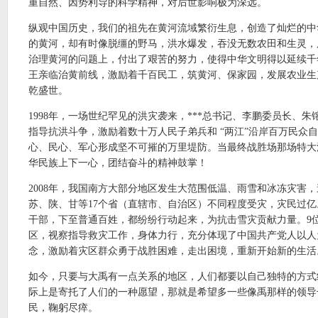
重自然、因势利导的科学精神，对后世影响极为深远。
纵观中国历史，我们的祖先在黄河流域繁衍生息，创造了灿烂的中
的黄河，却有时像脱缰的野马，洪水爆发，吞没无数农田和生灵，
治理黄河的问题上，付出了艰苦的努力，使得中华文明得以延续千
王亲临治黄前线，激励着千百民工，筑黄河、保家园，发展农业生
乾盛世。
1998年，一场世纪罕见的洪灾袭来，***总书记、李鹏委员长、
指导抗洪斗争，激励着数十万人民子弟兵和 “两江”沿岸百万民众
心、民心、军心形成坚不可摧的万里堤防。当最终战胜场那场特大
华民族上下一心，团结奋斗的精神鼓掌！
2008年，我国南方大部分地区发生大范围低温、雨雪和冰冻灾害
苏、陕、甘等17个省（直辖市、自治区）不同程度受灾，灾民过
干部，下至普通百姓，都纷纷行动起来，为抗击雪灾贡献力量。9
区，视察指导救灾工作，身体力行，充分体现了中国共产党人以人
念，激励着灾区群众勇于战胜困难，走出困境，重新开始新的生活
如今，只要与大禹有一点关系的地区，人们都要以自己独特的方式
际上是寄托了人们的一种愿望，那就是希望多一些像禹那样的领导
民，鞠躬尽瘁。