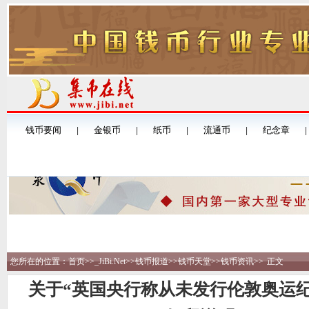
您所在的位置：
首页
>>
_JiBi.Net
>>
钱币报道
>>
钱币天堂
>>
钱币资讯
>>
正文
关于“英国央行称从未发行伦敦奥运纪