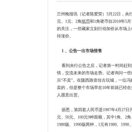
兰州晚报讯（记者陈爱荣）3月22日，央行
元、1元、2角
纸币
和1角硬币自2018年
的关注，一些藏家立刻行动加价从市场上
待涨价。
1 、公告一出市场惜售
看到央行公告之后，记者第一时间赶到
情，交流未来的市场走势。记者询问一些
示“不卖”。在陇西路壹佳古玩城，一位
卖的，但是整个市场早在10年前就已经
人愿意出货。
据悉，第四套人民币是1987年4月27日
元、50元、100元9种面额，其中1角、2角
1980版、1990版两种，1元有1980、1990