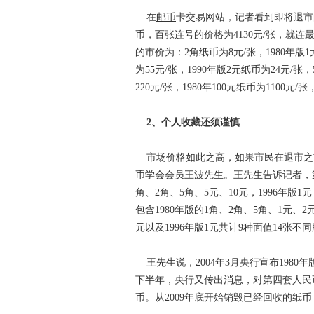
在
邮币
卡交易网站，记者看到即将退市的
币，百张连号的价格为4130元/张，就连
的市价为：2角纸币为8元/张，1980年版1
为55元/张，1990年版2元纸币为24元/张
220元/张，1980年100元纸币为1100元/张
2、个人收藏还须谨慎
市场价格如此之高，如果市民在退市之
币
学会会员王波先生。王先生告诉记者，第
角、2角、5角、5元、10元，1996年版1
包含1980年版的1角、2角、5角、1元、2元
元以及1996年版1元共计9种面值14张不
王先生说，2004年3月央行宣布1980年版
下半年，央行又传出消息，对第四套人民
币。从2009年底开始销毁已经回收的纸