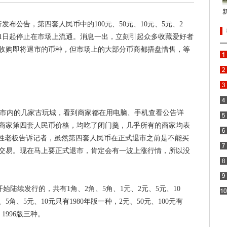
发布公告，第四套人民币中的100元、50元、10元、5元、2
5月1日起停止在市场上流通。消息一出，立刻引起众多收藏爱好者
收购即将退市的币种，但市场上的大部分币商都捂盘惜售，等
市内的几家古玩城，看到商家都在用电脑、手机查看公告详
商家第四套人民币价格，均吃了闭门羹，几乎所有的商家均表
冯姓老板告诉记者，虽然第四套人民币在正式退市之前是不能买
在交易。现在马上要正式退市，肯定会有一波上涨行情，所以没
开始陆续发行的，共有1角、2角、5角、1元、2元、5元、10
、5角、5元、10元只有1980年版一种，2元、50元、100元有
、1996版三种。