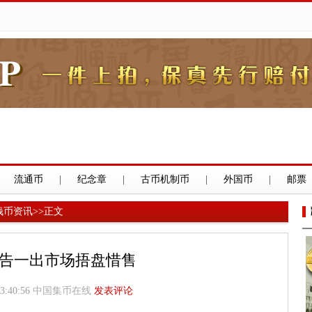
流通币
|
纪念章
|
古币机制币
|
外国币
|
邮票
钱币资讯
>>
正文
告一出市场捂盘惜售
13:40:56
中国集币在线
发表评论