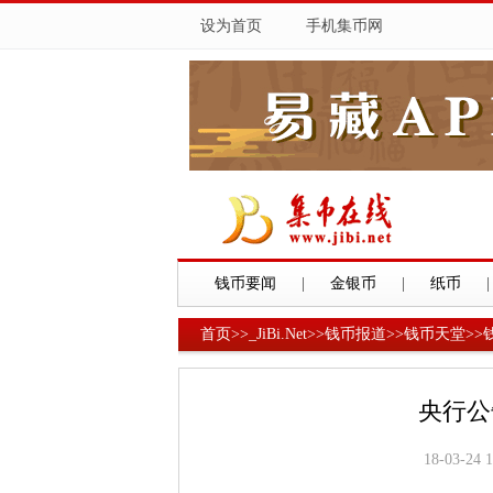
设为首页
手机集币网
钱币要闻
|
金银币
|
纸币
|
首页
>>
_JiBi.Net
>>
钱币报道
>>
钱币天堂
>>
央行公
18-03-24 