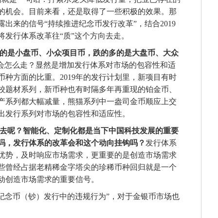
的机会。目前来看，还是取得了一些积极的效果。那
出来的信号“持续推进纪念币发行改革”，结合2019
将发行体系改革往“质”这个方向去走。
的是小盘币、小众项目币，跌的多的是大盘币、大众
向会怎么走？显然是增加发行体系对市场的包容性和适
种方面的比重。2019年的发行计划里，新项目有时
校题材系列，新币种也有时隔多年再重现的铂金币、
产系列都大幅减量，熊猫系列中一盎司金币顺应上交
出发行系列对市场的包容性和适应性。
下去呢？智能化、定制化都是当下中国科技发展的重要
吗，发行体系的改革会和这个动向挂钩吗？
发行体系
优势，及时响应市场需求，更重要的是创造市场需求
些曾经占据老精稀金字塔尖的珍稀币种回归就是一个
动创造市场需求的重要信号。
纪念币（钞）发行中的违规行为”，对于金银币市场也