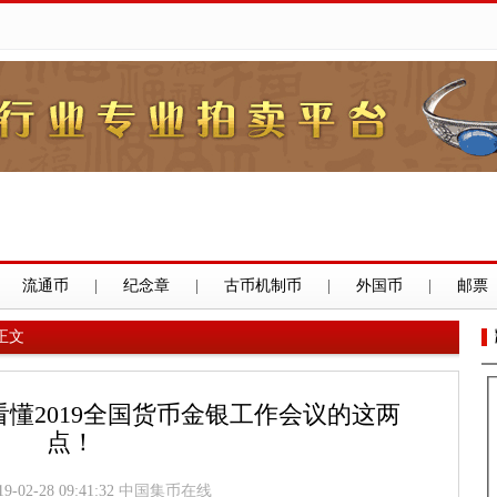
流通币
|
纪念章
|
古币机制币
|
外国币
|
邮票
正文
懂2019全国货币金银工作会议的这两
点！
02-28 09:41:32
中国集币在线