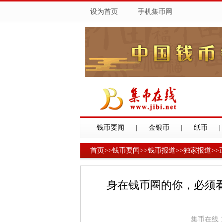
设为首页
手机集币网
钱币要闻
|
金银币
|
纸币
|
首页
>>
钱币要闻
>>
钱币报道
>>
独家报道
>>
身在钱币圈的你，必须看
集币在线 19-