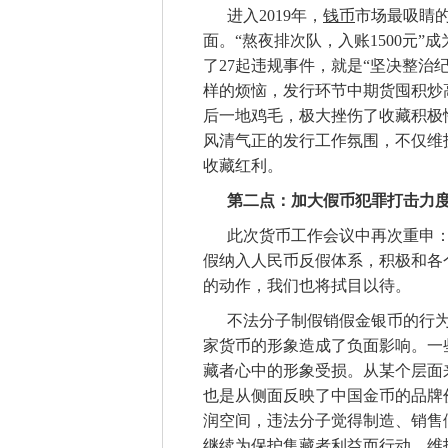
进入
2019年，
钱币
市场最吸睛的
面。“熬夜排次队，入账1500元
了27起违规事件，就是“坚决整治
样的烦恼，发行环节中期货囤积炒
后一地鸡毛，极大挫伤了收藏积极
风清气正的发行工作氛围，不仅维
收藏红利。
第二点：加大假币犯罪打击力
此次货币工作会议中再次重申
假纳入人民币反假体系，积极和各
的动作，我们也将拭目以待。
不法分子制假销假金银币的行
家货币的形象造成了负面影响。一
藏者心中的形象受损。从某个层面
也是从侧面反映了中国金币的品牌
润空间，违法分子觉得制造、销售
继续为保护集藏者利益而行动，维