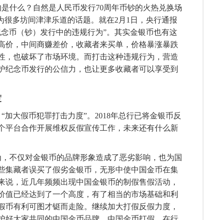
是什么？自然是人民币发行70周年币钞的火热兑换场
”成为很多坊间津津乐道的话题。就在2月1日，央行通报
纪念币（钞）发行中的违规行为”。其实金银币也有这
高价，中间商赚差价，收藏者来买单，价格暴涨暴跌
性，也破坏了市场环境。而打击这种违规行为，营造
护纪念币发行的公信力，也让更多收藏者可以享受到
度
：
“加大假币犯罪打击力度”。2018年总行已将金银币反
个平台合作开展维权反假宣传工作，未来还有什么新
为，不仅对金银币的品牌形象造成了恶劣影响，也为国
些集藏者误买了假劣金银币，无形中使中国金币在集
来说，近几年频频出现中国金银币的制假售假活动，
价值已经达到了一个高度，有了相当的市场基础和利
假币有利可图才铤而走险。继续加大打假反假力度，
护好大家共同的中国金币品牌。中国金币打假，在行