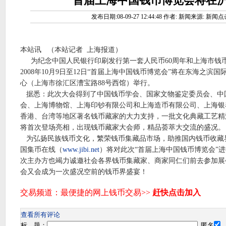
首届上海中国钱币博览会将在
发布日期:08-09-27 12:44:48 作者: 新闻来源: 新闻点
本站讯
（本站记者
上海报道）
为纪念中国人民银行印刷发行第一套人民币
60
周年和上海市钱
2008
年
10
月
9
日至
12
日“首届上海中国钱币博览会”将在东海之滨国
心（上海市徐汇区漕宝路
88
号西馆）举行。
据悉：此次大会得到了中国钱币学会、国家文物鉴定委员会、中
会、上海博物馆、上海印钞有限公司和上海造币有限公司、上海银
香港、台湾等地区著名钱币藏家的大力支持，一批文化典藏工艺精
将首次登场亮相，出现钱币藏家大会师，精品荟萃大交流的盛况。
为弘扬民族钱币文化，繁荣钱币集藏品市场，助推国内钱币收藏
国集币在线（
www.jibi.net
）将对此次“首届上海中国钱币博览会”
次主办方也竭力诚邀社会各界钱币集藏家、商家同仁们前去参加展
会又会成为一次盛况空前的钱币界盛宴！
查看所有评论
标 题：
匿名