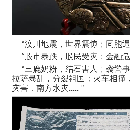
“
汶川地震，世界震惊；同胞
“
股市暴跌，股民受灾；金融
“
三鹿奶粉，结石害人；袭警
拉萨暴乱，分裂祖国；火车相撞
灾害，南方水灾
..... ”