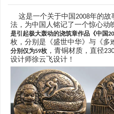
这是一个关于中国
2008
年的故
法，为中国人铭记了一个惊心动
是引起极大轰动的浇筑章作品《中国
2
枚，分别是《盛世中华》与《多
，青铜材质，直径
23
分别仅为
59
枚
设计师徐云飞设计！