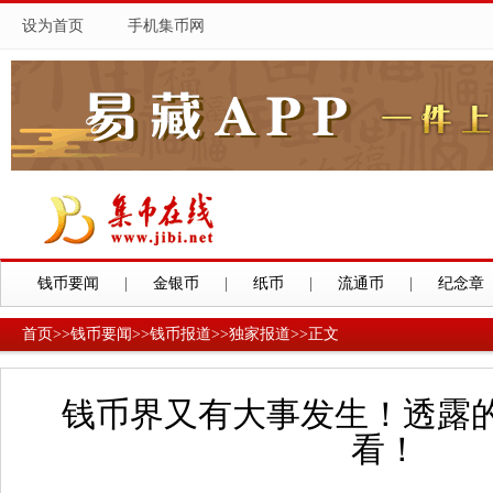
设为首页
手机集币网
钱币要闻
|
金银币
|
纸币
|
流通币
|
纪念章
首页
>>
钱币要闻
>>
钱币报道
>>
独家报道
>>
正文
钱币界又有大事发生！透露
看！