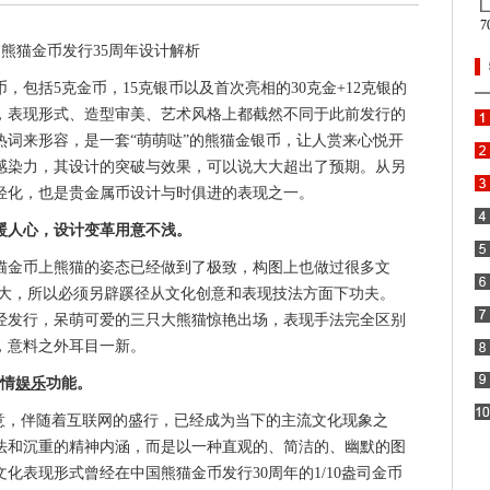
熊猫金币发行35周年设计解析
包括5克金币，15克银币以及首次亮相的30克金+12克银的
，表现形式、造型审美、艺术风格上都截然不同于此前发行的
热词来形容，是一套“萌萌哒”的熊猫金银币，让人赏来心悦开
感染力，其设计的突破与效果，可以说大大超出了预期。从另
轻化，也是贵金属币设计与时俱进的表现之一。
暖人心，设计变革用意不浅。
金币上熊猫的姿态已经做到了极致，构图上也做过很多文
常大，所以必须另辟蹊径从文化创意和表现技法方面下功夫。
一经发行，呆萌可爱的三只大熊猫惊艳出场，表现手法完全区别
，意料之外耳目一新。
抒情
娱乐
功能。
，伴随着互联网的盛行，已经成为当下的主流文化现象之
法和沉重的精神内涵，而是以一种直观的、简洁的、幽默的图
化表现形式曾经在中国熊猫金币发行30周年的1/10盎司金币