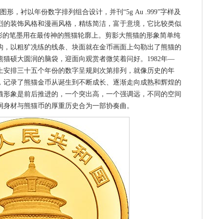
衬以年份数字排列组合设计，并刊“5g Au .999”字样及
烈的装饰风格和漫画风格，精练简洁，富于意境，它比较类似
精彩的笔墨用在最传神的熊猫轮廓上。剪影大熊猫的形象简单纯
构，以粗犷冼练的线条、块面就在金币画面上勾勒出了熊猫的
猫硕大圆润的脑袋，迎面向观赏者微笑着问好。1982年—
面上安排三十五个年份的数字呈规则次第排列，就像历史的年
，记录了熊猫金币从诞生到不断成长、逐渐走向成熟和辉煌的
猫形象是前后推进的，一个突出高，一个强调远，不同的空间
润身材与熊猫币的厚重历史合为一部协奏曲。