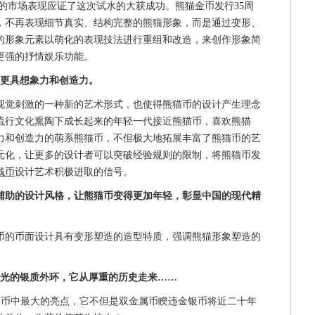
色的市场表现应证了这次试水的大获成功。熊猫金币发行35周
，不再表现细节真实、结构完整的熊猫形象，而是通过变形、
的形象元素以萌化的表现技法进行重组和改造，来创作形象简
更强的抒情娱乐功能。
、更具想象力和创造力。
觉刺激的一种新的艺术形式，也使得熊猫币的设计产生理念
流行文化熏陶下成长起来的年轻一代接近熊猫币，喜欢熊猫
力和创造力的萌系熊猫币，不但极大地拓展丰富了熊猫币的艺
元化，让更多的设计者可以突破经验规则的限制，将熊猫币发
钱币
设计艺术积极进取的信号。
辅助的设计风格，让熊猫币变得更加年轻，彰显中国的现代精
的币面设计具有变形塑造的造型特质，强调熊猫形象塑造的
时光的银质外环，它从厚重的历史走来……
套币中最大的亮点，它不但是双金属币睽违金银币将近二十年