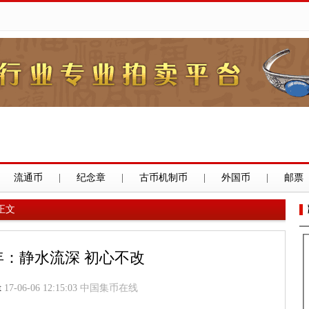
流通币
|
纪念章
|
古币机制币
|
外国币
|
邮票
正文
年：静水流深 初心不改
t
17-06-06 12:15:03
中国集币在线