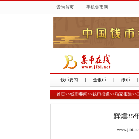
设为首页
手机集币网
钱币要闻
|
金银币
|
纸币
|
首页
>>
钱币要闻
>>
钱币报道
>>
独家报道
>>
辉煌35
www.jibi.ne