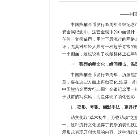
——中国
中国熊猫金币发行35周年金银纪念币，
双金属纪念币。这套
金银币
的币面设计
任何一套熊猫币，用时下最流行的网络
怀，尤其对年轻人具有一种超乎寻常的
一个侧面，这也说明了收藏群体正在年
一 强烈的萌文化，瞬间撞击、温
中国熊猫金币发行35周年，历届熊猫
章，要在这些方面上再做变化,难度非
中国熊猫金币发行35周年金银纪念币
于以前的写实风，而是体现了萌化色彩
1，变形、夸张、幽默手法，更具
萌文化取“草木初生，万物萌动”之意
一。这种流行文化抛弃了复杂的表现技
示形式表现开创大胆的内容。这种流行文