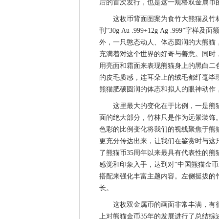
后的首次发行，也是这一规格双金属币
这枚币背面图案为食竹大熊猫及竹林
刊“30g Au .999+12g Ag .999”字样
外，一只憨态动人、体态圆润的大熊猫
充满着对这个世界的好奇与善意。同时
用亮面和霜面来表现熊猫身上的黑白二
的皮毛质感，连耳朵上的绒毛都纤毫毕
熊猫肥硕圆润的体态和拟人的眼神动作
这里最大的变化在于比例，一是熊猫
面的绝大部分，竹林只是作为远景装饰
色彩的比例变化将我们的视线聚焦于熊
更充分传达出来，让我们在鉴赏时与这
了熊猫币35周年以来最具有代表性的
感觉和印象入手，达到对“中国熊猫金币
搭配来强化丰富主题内容。左侧挺拔的
长。
这枚双金属币的画面非常丰满，有很
上对熊猫金币35年的发展进行了总结