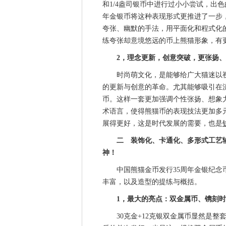
和1/4盎司银币中进行过小小尝试，出
年金银币将这种表现形式更推进了一步
夸张、幽默的手法，用平面化和程式化
练夸张却意境悠远的币上熊猫形象，有
2，理念更新，创意突破，更张扬
时尚萌文化，是能够给广大猫迷以视
的更新与创意的革命。尤其能够吸引在
币。这样一套更加强调个性张扬、想象
术语言，使得熊猫币的表现技法更加多
展得更好，这是时代发展的需要，也是
二 装饰化、卡通化、多形式工艺
神！
中国熊猫金币发行35周年金银纪念币
丰富，以及造型的提练与概括。
1，最大的亮点：双金属币、镌刻
30克金+12克银双金属币显然是整