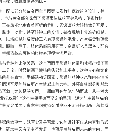
的首枚，收藏价值甚为惊人！
，配以部分熊猫金币主景图案以及竹叶底纹组合设计，并
及面额。内芯
黄金
部分保留了熊猫币传统的写实风格，茂密竹林
，正在悠闲地啃食着新鲜的竹叶，圆滚滚的大眼睛煞是可爱，
，肢体、动作，甚至眼神上的交流，都表现地非常准确细腻。
色，以极细腻的反喷砂工艺表现熊猫的毛发，产生极柔和蓬松
现。眼睛、鼻子、肢体局部采用亮面，金属折光呈黑色，配合
，把熊猫憨态可掬的模样表现得淋漓尽致。
与竹林的比例关系，这个币面里熊猫的体量和体积占据了画
。二是设计时只刻画了熊猫的头部和上半身，这种带有萌文化
猫的外在表情、手部活动等因素，熊猫的精神状态和内在情感
只圆润可爱的熊猫更产生情感上的共鸣。外环白银部分则雕绘
熊猫形象（尤其是获奖币），黑白两色简笔勾勒而成，从一种大
发行35周年”这个主题明确而坚定的呈现，通过与主景熊猫的
竹林贯穿币面，寓意中国熊猫金币事业不断开拓创新，茁壮成
强的故事性，既写实又是写意，它的设计不仅从内容和形式
综述，延续中又有了变革发展，也预示着熊猫币未来的方向。同