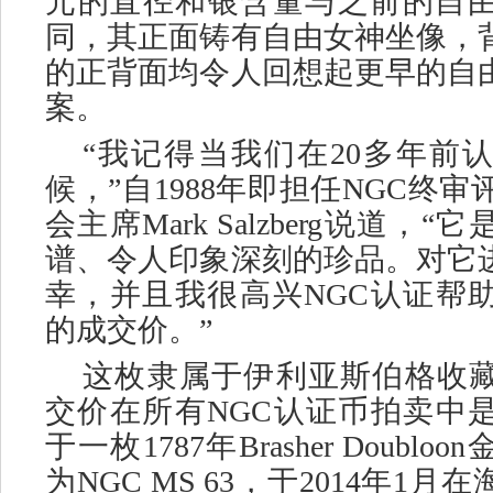
元的直径和银含量与之前的自
同，其正面铸有自由女神坐像，
的正背面均令人回想起更早的自
案。
“我记得当我们在20多年前
候，”自1988年即担任NGC终审
会主席Mark Salzberg说道，
谱、令人印象深刻的珍品。对它
幸，并且我很高兴NGC认证帮
的成交价。”
这枚隶属于伊利亚斯伯格收
交价在所有
NGC认证币拍卖中
于一枚1787年Brasher Doubl
为NGC MS 63，于2014年1