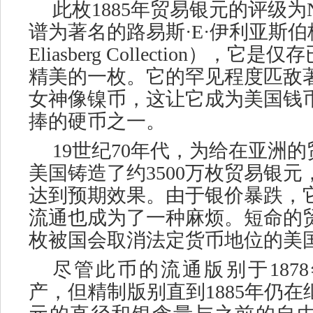
此枚
1885年贸易银元的评级为NG
谱为著名的路易斯·E·伊利亚斯伯格收
Eliasberg Collection），
精美的一枚。它的罕见程度匹敌著
女神像镍币，这让它成为美国钱
捧的硬币之一。
19世纪70年代，为给在亚洲
美国铸造了约3500万枚贸易银
达到预期效果。由于银价暴跌，
流通也成为了一种麻烦。短命的
枚被国会取消法定货币地位的美
尽管此币的流通版别于
18
产，但精制版别直到1885年仍