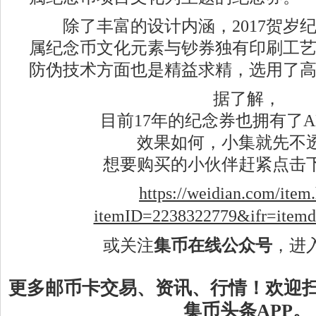
除了丰富的设计内涵，2017贺岁
属纪念币文化元素与钞券独有印刷工
防伪技术方面也是精益求精，选用了
据了解，
目前17年的纪念券也拥有了
效果如何，小集就先不
想要购买的小伙伴赶紧点击
https://weidian.com/item
itemID=2238322779&ifr=itemd
或关注
集币在线公众号
，进
更多邮币卡交易、资讯、行情！欢迎
集币头条APP。