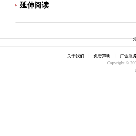
延伸阅读
关于我们
|
免责声明
|
广告服
Copyright © 2000