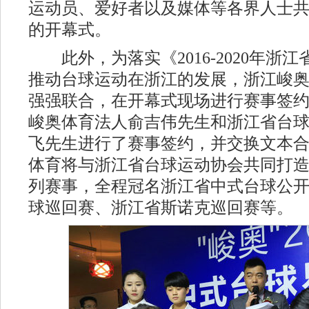
运动员、爱好者以及媒体等各界人士
的开幕式。
此外，为落实《2016-2020年浙
推动台球运动在浙江的发展，浙江峻
强强联合，在开幕式现场进行赛事签
峻奥体育法人俞吉伟先生和浙江省台
飞先生进行了赛事签约，并交换文本
体育将与浙江省台球运动协会共同打造2
列赛事，全程冠名浙江省中式台球公
球巡回赛、浙江省斯诺克巡回赛等。