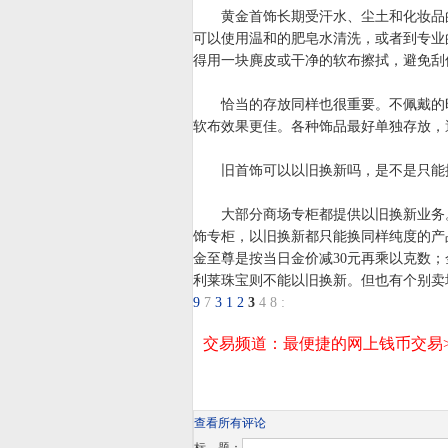
黄金首饰长期受汗水、尘土和化妆品的
可以使用温和的肥皂水清洗，或者到专业
得用一块麂皮或干净的软布擦拭，避免刮
恰当的存放同样也很重要。不佩戴的时
软布效果更佳。各种饰品最好单独存放，
旧首饰可以以旧换新吗，是不是只能
大部分商场专柜都提供以旧换新业务。
饰专柜，以旧换新都只能换同样纯度的产
金至尊是按当日金价减30元再乘以克数；
利莱珠宝则不能以旧换新。但也有个别卖
9
7
3
1
2
3
4
8
:
查看所有评论