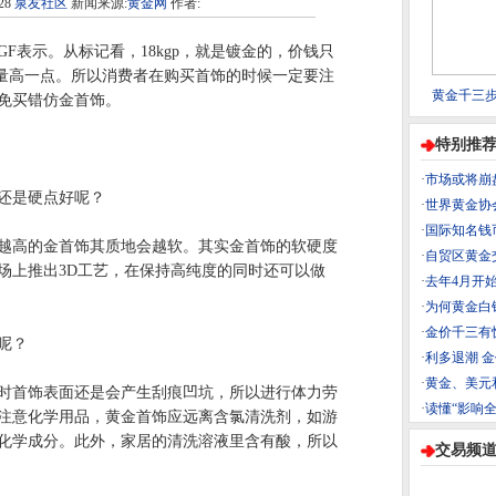
28
泉友社区
新闻来源:
黄金网
作者:
GF表示。从标记看，18kgp，就是镀金的，价钱只
金量高一点。所以消费者在购买首饰的时候一定要注
黄金千三步
免买错仿金首饰。
特别推
·
市场或将崩
还是硬点好呢？
·
世界黄金协
·
国际知名钱
高的金首饰其质地会越软。其实金首饰的软硬度
·
自贸区黄金
场上推出3D工艺，在保持高纯度的同时还可以做
·
去年4月开
·
为何黄金白
·
金价千三有
呢？
·
利多退潮 
·
黄金、美元
首饰表面还是会产生刮痕凹坑，所以进行体力劳
·
读懂“影响
注意化学用品，黄金首饰应远离含氯清洗剂，如游
化学成分。此外，家居的清洗溶液里含有酸，所以
交易频