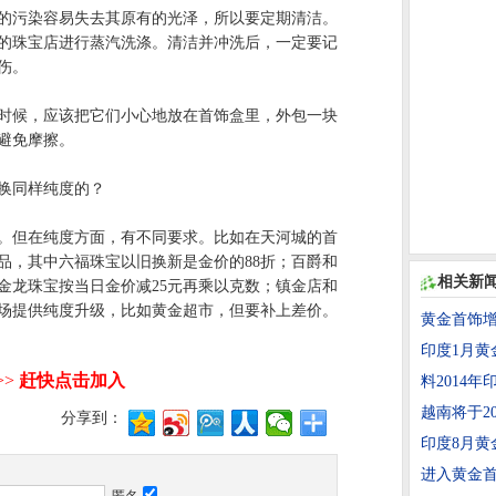
污染容易失去其原有的光泽，所以要定期清洁。
的珠宝店进行蒸汽洗涤。清洁并冲洗后，一定要记
伤。
候，应该把它们小心地放在首饰盒里，外包一块
避免摩擦。
换同样纯度的？
但在纯度方面，有不同要求。比如在天河城的首
品，其中六福珠宝以旧换新是金价的88折；百爵和
相关新
金龙珠宝按当日金价减25元再乘以克数；镇金店和
场提供纯度升级，比如黄金超市，但要补上差价。
黄金首饰增
印度1月黄
料2014
越南将于2
分享到：
印度8月黄
进入黄金首