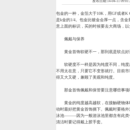
发布日期:14-04-11 09:01:
包金的一种，金箔大于10K，用GF或者K 
是k金的1/4。包金比镀金会厚一点，含
意上面的标识，买的时候要去大商场，以
佩戴与保养
黄金首饰软硬不一，那到底是软点好
软硬度不一样是因为纯度不同，纯度越
不用太在意，只要它不变形就行。目前市
得又大又硬，兼顾了美观和纯度。
那金首饰佩戴和保管要注意哪些事项
黄金的纯度越高越软，在接触硬物体时
动时最好把黄金首饰摘下。佩戴时要格外
泳池———因为一般游泳池里都含有此类
清洁时要记得戴上胶手套。