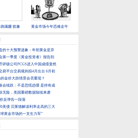
路蹒跚 犹豫
黄金市场今年恐难走牛
荐
盘的十大预警迹象：年初黄金是弃
会第一季度《黄金投资者》报告剖
币评级公司PCGS进入中国成绩斐然
交易平台交易规则拟4月出台 6月初
始的金价大跌情景会否重现？
银会续跌：不是恐慌趋缓 是持有成
惊无险，美国重磅数据陆续来袭
金价反弹告一段落
和美债 贝莱德解读利率走高的三大
全球黄金市场的一支生力军”
道