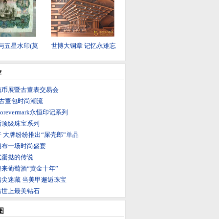
与五星水印(莫
世博大铜章 记忆永难忘
荐
钱币展暨古董表交易会
引领古董包时尚潮流
orevermark永恒印记系列
后顶级珠宝系列
 大牌纷纷推出“屎壳郎”单品
遍布一场时尚盛宴
式蛋挞的传说
来葡萄酒“黄金十年”
尖迷藏 当美甲邂逅珠宝
出世上最美钻石
图