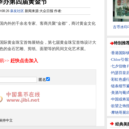
举办第四届黄金节
:08:26
泉友社区
新闻来源:大众日报 作者:
国内外的千余名专家、客商共聚“金都”，商讨黄金文化
古币水印
际黄金珠宝首饰展销会，第七届黄金珠宝首饰设计大
特别推
色的金石艺雕、剪纸、面塑等的民间文化艺术展。
·
香港国际
·
Chloe
·
七夕信物 F
·
约瑟芬皇
·
彩虹色盛行
匿名
·
链条细节
·
美酒与葡
·
中国或将迎
·
欲望之饰指
·
摩纳哥展
保持中立
经典美