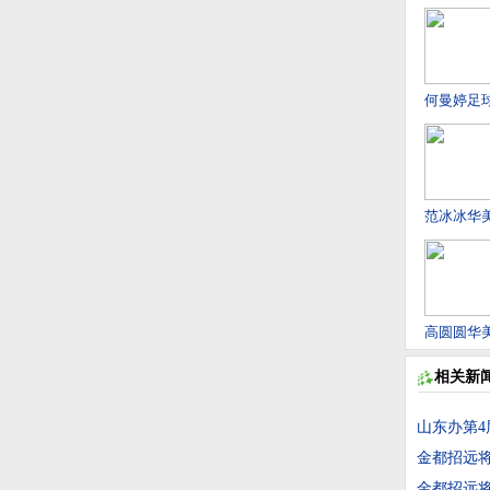
何曼婷足
范冰冰华
高圆圆华
相关新
山东办第4
金都招远
金都招远