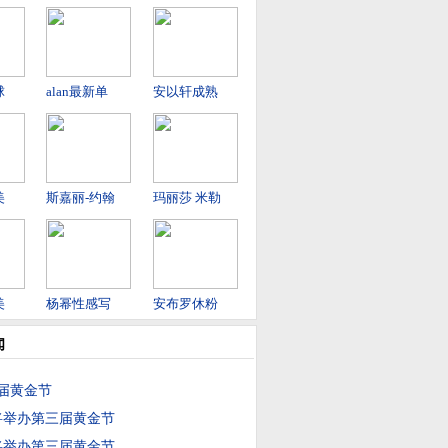
球
alan最新单
安以轩成熟
美
斯嘉丽-约翰
玛丽莎 米勒
美
杨幂性感写
安布罗休粉
闻
届黄金节
将举办第三届黄金节
将举办第三届黄金节