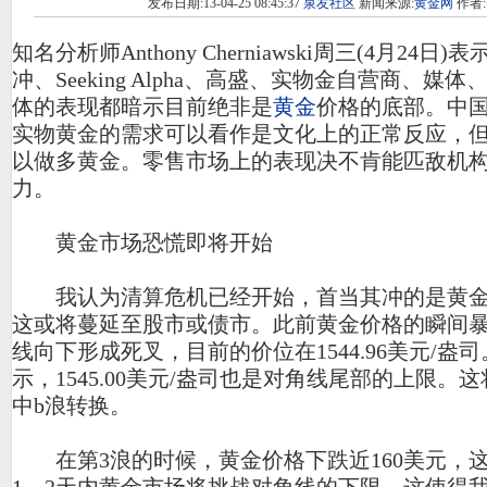
发布日期:13-04-25 08:45:37
泉友社区
新闻来源:
黄金网
作者:
知名分析师Anthony Cherniawski周三(4月24日
冲、Seeking Alpha、高盛、实物金自营商、媒
体的表现都暗示目前绝非是
黄金
价格的底部。中
实物黄金的需求可以看作是文化上的正常反应，
以做多黄金。零售市场上的表现决不肯能匹敌机
力。
黄金市场恐慌即将开始
我认为清算危机已经开始，首当其冲的是黄金
这或将蔓延至股市或债市。此前黄金价格的瞬间暴
线向下形成死叉，目前的价位在1544.96美元/盎
示，1545.00美元/盎司也是对角线尾部的上限。
中b浪转换。
在第3浪的时候，黄金价格下跌近160美元，