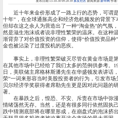
发布日期:13-10-30 09:28:39
泉友社区
新闻来源:
新华网
作者:
近十年来金价形成了一路上行的态势，可谓是
十年”，在全球通胀高企和经济危机频发的背景下
但却在这之余人为营造出了一种“淘金热”的气氛
然是滋生泡沫或者说非理性繁荣的温床。在这种
渐背弃了对价值投资的信仰，使得“价值投资品种
金也被沾染了过度投机的恶疾。
事实上，非理性繁荣破灭尽管在黄金市场是第
在其他市场中已经给了我们太多的范例供参考。199
日，美联储主席格林斯潘先生在华盛顿发表讲话，
荣”一词来形容当时美股投资者的行为，引发市场
贝尔经济学奖获得者席勒先生更是因对此问题的
著。
在暴跌之后，惶恐、不安、斥责在市场中弥漫
情绪荡然无存。当然，还是有很多同行依然固执
跌中猜测底部将在哪里形成，在崩盘式的泡沫挤