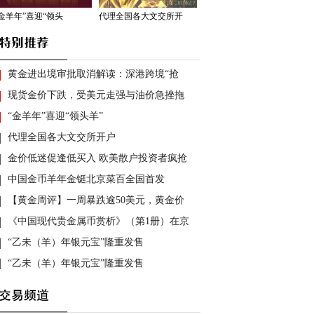
“金羊年”喜迎“领头
代理全国各大文交所开
黄金进出境审批取消解读：深港跨境“抢
现货金价下跌，受美元走强与油价急挫拖
“金羊年”喜迎“领头羊”
代理全国各大文交所开户
金价低迷促逢低买入 欧美散户投资者疯抢
中国金币羊年金铤北京菜百全国首发
【黄金周评】一周暴跌逾50美元，黄金价
《中国现代贵金属币赏析》（第1册）在京
“乙未（羊）年银元宝”隆重发售
“乙未（羊）年银元宝”隆重发售