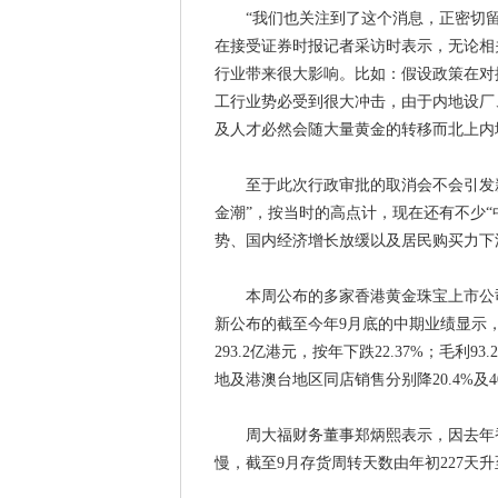
“我们也关注到了这个消息，正密切留
在接受证券时报记者采访时表示，无论相
行业带来很大影响。比如：假设政策在对
工行业势必受到很大冲击，由于内地设厂
及人才必然会随大量黄金的转移而北上内
至于此次行政审批的取消会不会引发新一
金潮”，按当时的高点计，现在还有不少
势、国内经济增长放缓以及居民购买力下
本周公布的多家香港黄金珠宝上市公司
新公布的截至今年9月底的中期业绩显示，期
293.2亿港元，按年下跌22.37%；毛利9
地及港澳台地区同店销售分别降20.4%及40
周大福财务董事郑炳熙表示，因去年香
慢，截至9月存货周转天数由年初227天升至