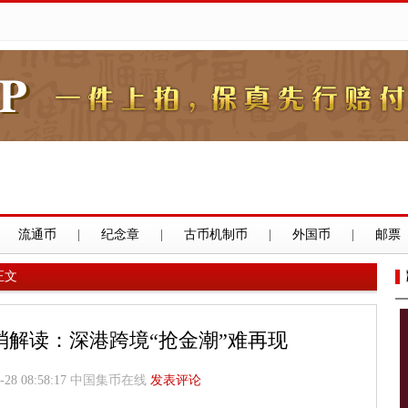
流通币
|
纪念章
|
古币机制币
|
外国币
|
邮票
正文
消解读：深港跨境“抢金潮”难再现
8 08:58:17
中国集币在线
发表评论