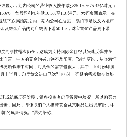
示，期内公司的营业收入按年减少25.1%至75.42亿港元；
6.6%；每股盈利按年跌16.5%至1.37港元。六福集团表示，在
内业绩下跌属预期之内，期内公司在香港、澳门市场以及内地市
；黄金及铂金产品的同店销售下滑50.1%，珠宝首饰产品则下滑
度的刚性需求仍在，这成为支持国际金价得以快速反弹并在
相比而言，中国的黄金购买力远不及印度。”温灼培说，从香港恒
传统婚假集中时间，对黄金的需求也很大，其中，10月份印度
11月上半月，印度黄金进口已达到105吨，强劲的需求增长趋势
迷或筑底反弹阶段，很多投资者仍显得囊中羞涩，所以购买力
因素，因此，即使取消个人携带黄金及其制品进出境审批，中
潮’的疯狂情况。”温灼培称。