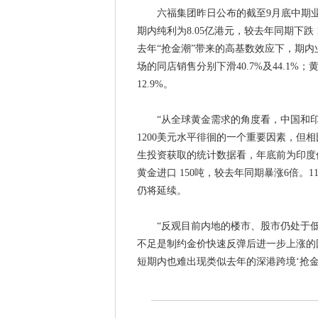
六福集团昨日公布的截至9月底中期业绩显
期内纯利为8.05亿港元，较去年同期下跌 1
去年“抢金潮”带来的高基数效应下，期
场的同店销售分别下滑40.7%及44.1%
12.9%。
“从全球黄金需求的角度看，中国和印
1200美元水平徘徊的一个重要因素，但
生投资获取的统计数据看，年底前为印度
黄金进口 150吨，较去年同期暴涨6倍。
仍将延续。
“反观目前内地的楼市、股市仍处于低
不足是制约金价快速反弹后进一步上涨的
短期内也难出现类似去年的深港跨境‘抢金