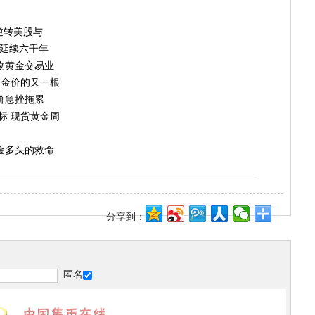
逆转美股与
“延续六千年
物黄金交易业
倒金价的又一根
价急挫拖累
目标 现货黄金周
金多头的救命
分享到：
匿名