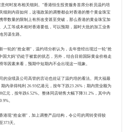
意何时发布相关细则。”香港恒生投资服务首席分析员温灼培
关细则内容如何，这项政策的调整都会对香港的整个黄金珠宝
携带数量的限制上有所改变甚至突破，那么香港的黄金珠宝加
、人工等成本相对香港要低，可以预期，届时大批的加工业务
地另谋生路。
轮的“抢金潮”，温灼培分析认为，去年曾经出现过一轮“抢
“中国大妈”仍处于被套的状态，另外，结合目前国际黄金价格走
滑等因素来看，预期中短期内不会出现这一现象。
的业绩及公司高管的言论也佐证了温灼培的看法。周大福最
内录得纯利 26.93亿港元，按年下跌23.26%；期内营业额为
3.28亿元，按年跌6.52%。整体同店销售大幅下降31.2%，其中内
.9%。
港现“抢金潮”，加上调整产品结构，令公司的周转变得较
373天。