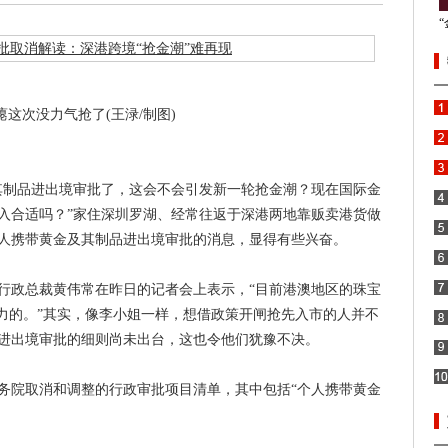
瘪这次没力气抢了(王渌/制图)
其制品进出境审批了，这会不会引发新一轮抢金潮？现在国际金
介入合适吗？”家住深圳罗湖、经常往返于深港两地靠贩卖港货做
人携带黄金及其制品进出境审批的消息，显得有些兴奋。
政总裁黄伟常在昨日的记者会上表示，“目前港澳地区的珠宝
引力的。”其实，像李小姐一样，想借政策开闸抢先入市的人并不
进出境审批的细则尚未出台，这也令他们犹豫不决。
院取消和调整的行政审批项目清单，其中包括“个人携带黄金