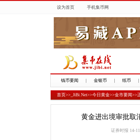
设为首页
手机集币网
钱币要闻
|
金银币
|
纸币
|
首页
>>
_JiBi.Net
>>
今日黄金
>>
金市要闻
>>
黄金进出境审批取
证券时报 14-11-2