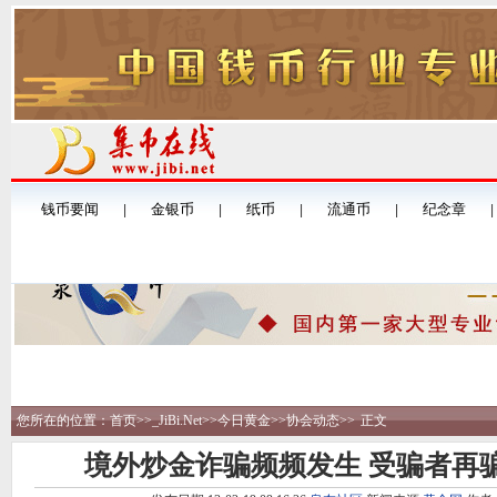
您所在的位置：
首页
>>
_JiBi.Net
>>
今日黄金
>>
协会动态
>>
正文
境外炒金诈骗频频发生 受骗者再