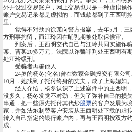
20万元打入吴某某的银行卡内。事实上，王西明
外开设过交易账户，网上交易也只是一种虚拟操
账户交易记录都是虚拟的，而钱款都到了王西明
里。
觉得不对劲的徐某向警方报案，去年5月，王
方刑事拘留，而江玲因在哺乳期被处取保候审。
到案后，王西明交代自己与江玲共同实施诈骗
某、曹某20多万元。法院以诈骗罪判处王西明有期
处江玲缓刑。
受骗者再骗他人
24岁的杨冬(化名)曾在数家金融投资有限公司上
10月，她找到了托付终身的丈夫，成了上海媳妇
经人介绍，杨冬认识了上述案件中的王西明，
没多久，杨冬发觉不对劲，但为了弥补自己的损
串通，把一些原先托付其代炒
股票
的客户发展为
家，并如法炮制替客户安装从王西明处下载的虚
转入自己指定的银行账户内，再与王西明按双方
成。