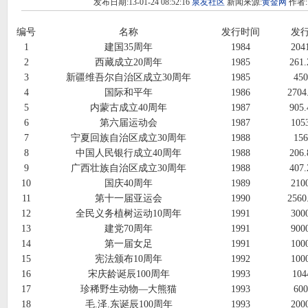
发布日期:13-01-24 08:52:16
泉友社区
新闻来源:
黄金网
作者:
编号
名称
发行时间
发
1
建国35周年
1984
20
2
西藏成立20周年
1985
261
3
新疆维吾尔自治区成立30周年
1985
45
4
国际和平年
1986
270
5
内蒙古成立40周年
1987
905
6
第六届运动会
1987
10
7
宁夏回族自治区成立30周年
1988
15
8
中国人民银行成立40周年
1988
206
9
广西壮族自治区成立30周年
1988
407
10
国庆40周年
1989
21
11
第十一届亚运会
1990
256
12
全民义务植树运动10周年
1991
30
13
建党70周年
1991
90
14
第一届女足
1991
10
15
宪法颁布10周年
1992
10
16
宋庆龄诞辰100周年
1993
104
17
珍稀野生动物―大熊猫
1993
60
18
毛.泽.东诞辰100周年
1993
20