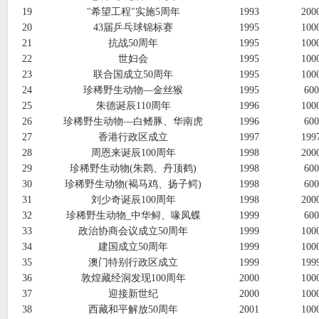
19
"希望工程"实施5周年
1993
20
20
43届乒乓球锦标赛
1995
10
21
抗战50周年
1995
10
22
世妇会
1995
10
23
联合国成立50周年
1995
10
24
珍稀野生动物―金丝猴
1995
60
25
朱德诞辰110周年
1996
10
26
珍稀野生动物―白鳍豚、华南虎
1996
60
27
香港行政区成立
1997
19
28
周恩来诞辰100周年
1998
20
29
珍稀野生动物(朱鹮、丹顶鹤)
1998
60
30
珍稀野生动物(褐马鸡、扬子鳄)
1998
60
31
刘少奇诞辰100周年
1998
20
32
珍稀野生动物_中华鲟、喙凤蝶
1999
60
33
政治协商会议成立50周年
1999
10
34
建国成立50周年
1999
10
35
澳门特别行政区成立
1999
19
36
敦煌藏经洞发现100周年
2000
10
37
迎接新世纪
2000
10
38
西藏和平解放50周年
2001
10