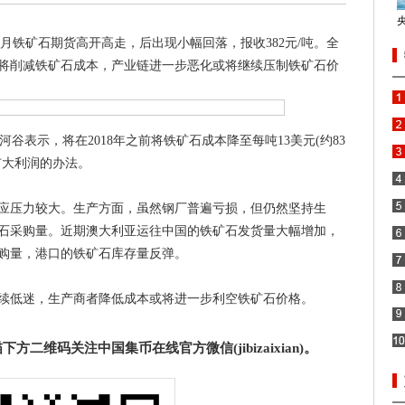
所1月铁矿石期货高开高走，后出现小幅回落，报收382元/吨。全
将削减铁矿石成本，产业链进一步恶化或将继续压制铁矿石价
表示，将在2018年之前将铁矿石成本降至每吨13美元(约83
扩大利润的办法。
压力较大。生产方面，虽然钢厂普遍亏损，但仍然坚持生
石采购量。近期澳大利亚运往中国的铁矿石发货量大幅增加，
购量，港口的铁矿石库存量反弹。
低迷，生产商者降低成本或将进一步利空铁矿石价格。
二维码关注中国集币在线官方微信(jibizaixian)。