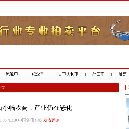
流通币
|
纪念章
|
古币机制币
|
外国币
|
邮票
正文
石小幅收高，产业仍在恶化
 08:41:10
中国集币在线
发表评论