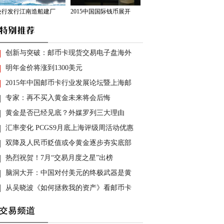
央行发行江南造船建厂
2015中国国际钱币展开
创新与突破：邮币卡现货交易电子盘海外
明年金价将涨到1300美元
2015年中国邮币卡行业发展论坛暨上海邮
专家：再不买入黄金未来将会后悔
黄金是否已经见底？外媒罗列三大理由
汇率变化 PCGS9月底上海评级周活动优惠
双降及人民币贬值或令黄金逐步夯实底部
热烈祝贺！7月“交易月度之星”出榜
脑洞大开：中国对付美元的终极武器是黄
从吴晓波《如何拯救我的资产》看邮币卡