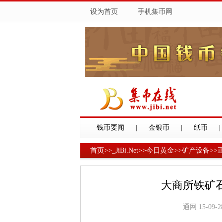
设为首页
手机集币网
钱币要闻
|
金银币
|
纸币
|
首页
>>
_JiBi.Net
>>
今日黄金
>>
矿产设备
>>
大商所铁矿
通网 15-09-28