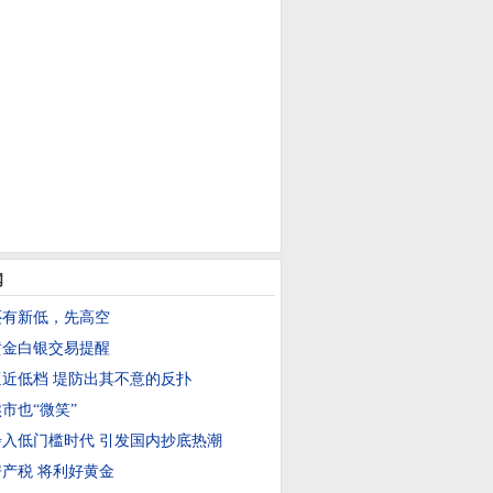
闻
还有新低，先高空
日黄金白银交易提醒
近低档 堤防出其不意的反扑
市也“微笑”
入低门槛时代 引发国内抄底热潮
产税 将利好黄金