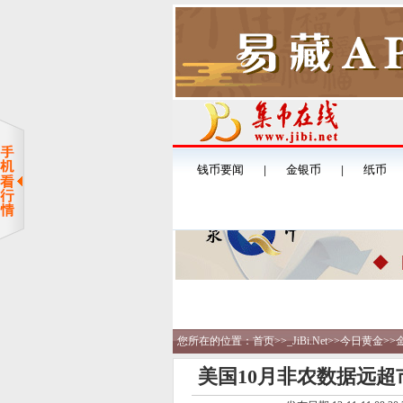
您所在的位置：
首页
>>
_JiBi.Net
>>
今日黄金
>>
美国10月非农数据远