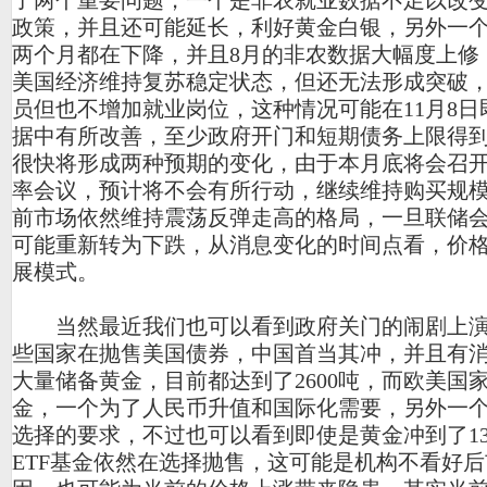
了两个重要问题，一个是非农就业数据不足以改变
政策，并且还可能延长，利好黄金白银，另外一
两个月都在下降，并且8月的非农数据大幅度上修
美国经济维持复苏稳定状态，但还无法形成突破
员但也不增加就业岗位，这种情况可能在11月8日
据中有所改善，至少政府开门和短期债务上限得
很快将形成两种预期的变化，由于本月底将会召
率会议，预计将不会有所行动，继续维持购买规
前市场依然维持震荡反弹走高的格局，一旦联储
可能重新转为下跌，从消息变化的时间点看，价
展模式。
当然最近我们也可以看到政府关门的闹剧上演
些国家在抛售美国债券，中国首当其冲，并且有
大量储备黄金，目前都达到了2600吨，而欧美国
金，一个为了人民币升值和国际化需要，另外一
选择的要求，不过也可以看到即使是黄金冲到了13
ETF基金依然在选择抛售，这可能是机构不看好