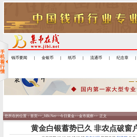
您所在的位置：
首页
>>
_JiBi.Net
>>
今日黄金
>>
金市观察
>>
正文
黄金白银蓄势已久 非农点破窗