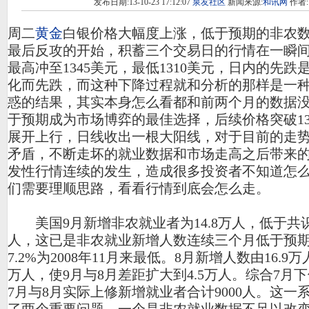
发布日期:13-10-23 17:12:07
泉友社区
新闻来源:
和讯网
作者:
周二
黄金
白银价格大幅度上涨，低于预期的非农
最后反攻的开始，积蓄三个交易日的行情在一瞬
最高冲至1345美元，最低1310美元，日内的先
化而先跌，而这种下降过程就和分析的那样是一
惑的结果，其实本身怎么看都和前两个月的数据
于预期成为市场博弈的最佳选择，后续价格突破13
展开上行，日线收出一根大阳线，对于目前的走
矛盾，不断走坏的就业数据和市场走高之后带来
发性行情连续的发生，造成很多投资者不知道怎
们需要理顺思路，看看行情到底会怎么走。
美国9月新增非农就业者为14.8万人，低于共识
人，这已是非农就业新增人数连续三个月低于预期
7.2%为2008年11月来最低。8月新增人数由16.9万
万人，使9月与8月差距扩大到4.5万人。综合7月
7月与8月实际上修新增就业者合计9000人。这一