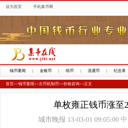
设为首页
手机集币网
钱币要闻
|
金银币
|
纸币
|
流通币
|
纪念章
首页
>>
钱币要闻
>>
古币机制币
>>
价格咨询
>>
正文
单枚雍正钱币涨至2
城市晚报
13-03-01 09:05:00
中