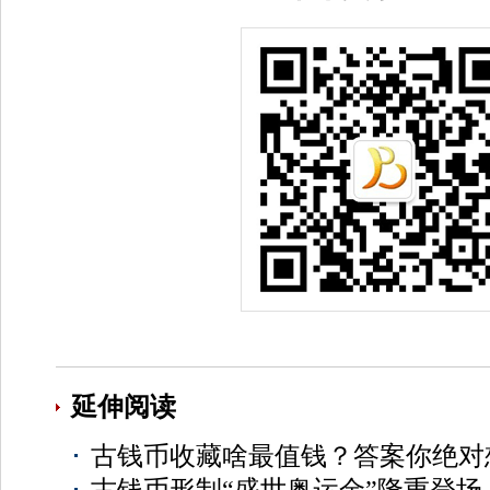
延伸阅读
古钱币收藏啥最值钱？答案你绝对
古钱币形制“盛世奥运金”隆重登场