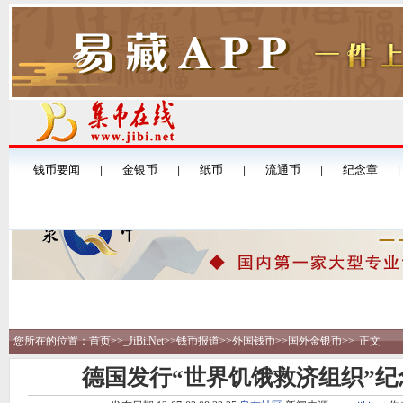
您所在的位置：
首页
>>
_JiBi.Net
>>
钱币报道
>>
外国钱币
>>
国外金银币
>>
正文
德国发行“世界饥饿救济组织”纪