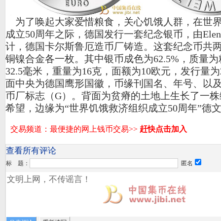
为了唤起大家爱惜粮食，关心饥饿人群，在世界
成立50周年之际，德国发行一套纪念银币，由Elena G
计，德国卡尔斯鲁厄造币厂铸造。这套纪念币共
铜镍合金各一枚。其中银币成色为62.5%，质量
32.5毫米，重量为16克，面额为10欧元，发行量为2
面中央为德国鹰形国徽，币缘刊国名、年号、以
币厂标志（G）。背面为贫瘠的土地上生长了一株
希望，边缘为“世界饥饿救济组织成立50周年”德
查看所有评论
标 题：
匿名