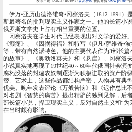
发布日期:12-07-12 08:16:39
泉友社区
新闻来源:
www.jibi.net
作
伊万•亚历山德洛维奇•冈察洛夫（1812-1891）
斯最著名的批判现实主义作家之一。他的长篇小说
俄罗斯文学史上占有相当重要的位置。
冈察洛夫在学生时代已经表现出对文学的爱好。
《癫痫》、《因祸得福》和特写《伊凡•萨维奇•
等，带有自然派特色。他的主要代表作为3部长篇
的故事》、《奥勃洛莫夫》和《悬崖》。冈察洛夫
小说真实地再现了19世纪40～60年代俄国社会演
腐朽没落的封建农奴制逐渐为积极进取的资产阶
替。艺术上，这些作品都结构严密，人物具有典
优美。晚年发表评论《万般苦恼》和《迟作总比
对名剧《智慧的痛苦》提出精辟的独到见解，后者
部长篇小说，捍卫现实主义，反对自然主义和“为
在当时颇有影响。