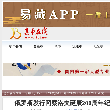
您所在的位置：
首页
>>
_JiBi.Net
>>
钱币报道
>>
外国钱币
>>
国外金银币
>>
正文
俄罗斯发行冈察洛夫诞辰200周年