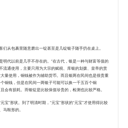
客们从包裹里随意磨出一锭甚至是几锭银子随手扔在桌上。
是明代以前是几乎不存在的。“在古代，银是一种与财富等值的
不流通使用，主要只用为大宗的赋税、库银的划拨、皇帝的赏
被大量使用，铜钱被作为辅助货币。而且银两在民间也是很贵重
千个铜钱，但是在民间一两银子可能可以换一千五百个铜
而且会有损耗。而银锭是比较保值珍贵的，检测也比较严格。
元宝”形状。到了明清时期，“元宝”形状的“元宝”才使用得比较
、马鞍形的。