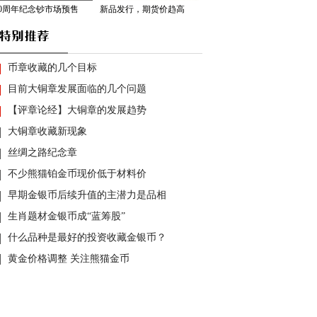
70周年纪念钞市场预售
新品发行，期货价趋高
币章收藏的几个目标
目前大铜章发展面临的几个问题
【评章论经】大铜章的发展趋势
大铜章收藏新现象
丝绸之路纪念章
不少熊猫铂金币现价低于材料价
早期金银币后续升值的主潜力是品相
生肖题材金银币成“蓝筹股”
什么品种是最好的投资收藏金银币？
黄金价格调整 关注熊猫金币