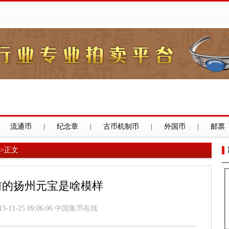
流通币
|
纪念章
|
古币机制币
|
外国币
|
邮票
>
正文
年前的扬州元宝是啥模样
13-11-25 09:06:06
中国集币在线