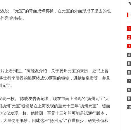
晓友说，“元宝”的背面成蜂窝状，在元宝的外面形成了坚固的包
暗外亮”的特征。
照片上看到过。”陈晓友介绍，关于扬州元宝的来历，史书上曾
将士行李所得的银两铸成50两重的银锭，进献给皇帝等，并且
州元宝。
仅发现一枚。”陈晓友告诉记者，现在市面上出现的“扬州元宝”大
刻扬州“元宝”银锭是在上海发现的至元十三年“扬州元宝”，锭面
，但仅仅发现一枚。他推测，至元十三年的可能是试通行版本，
，大量使用纸钞，因此这种“扬州元宝”存世很少，研究价值和