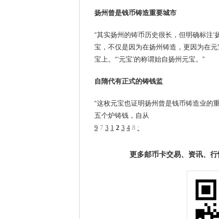
扬州曾是钱币铸造重要城市
“其实扬州的铸币历史很长，但明确标注‘
宝，不仅是因为在扬州铸造，更因为在元宝
宝上。“‘元宝’的称谓始自扬州元宝。”
自隋代有正式的铸钱监
“这枚元宝也证明扬州曾是钱币铸造业的
五个炉铸钱，自从
9
7
3
1
2
3
4
8
:
更多邮币卡交易、资讯、行