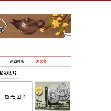
广告
|
泉银微店
|
海文交