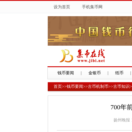
设为首页
手机集币网
钱币要闻
|
金银币
|
纸币
|
首页
>>
钱币要闻
>>
古币机制币
>>
古币知识
>
700
扬州晚报