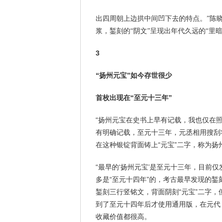
出四周朝上边拱中间凹下去的特点。”陈
浆，錾刻的“阴文”呈现出年代久远的“里
3
“扬州元宝”如今存世很少
首枚出现在“至元十三年”
“扬州元宝在史书上早有记载，我也仅在
有明确记载，至元十三年，元丞相用搜刮
在这种银锭背面铸上“元宝”二字，称为扬
“最早的‘扬州元宝’是至元十三年，目前
多是“至元十四年”的，考古最早发现的錾
錾刻三行竖铭文，背面阴刻“元宝”二字
到了至元十四年后才使用通用版，在元代
收藏价值都很高。