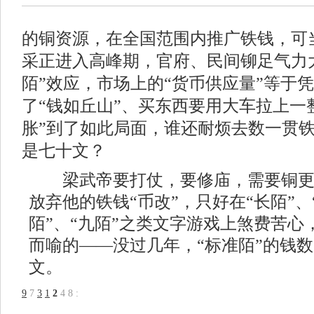
的铜资源，在全国范围内推广铁钱，可
采正进入高峰期，官府、民间铆足气力
陌”效应，市场上的“货币供应量”等于
了“钱如丘山”、买东西要用大车拉上一
胀”到了如此局面，谁还耐烦去数一贯
是七十文？
梁武帝要打仗，要修庙，需要铜更
放弃他的铁钱“币改”，只好在“长陌”、
陌”、“九陌”之类文字游戏上煞费苦心
而喻的——没过几年，“标准陌”的钱
文。
9
7
3
1
2
4
8
: