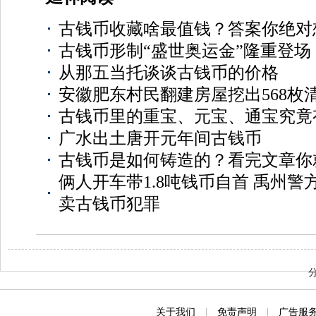
古钱币收藏啥最值钱？答案你绝对
古钱币形制“盛世奥运金”隆重登场
从那五当托谈谈古钱币的价格
安徽肥东村民翻建房屋挖出568枚
古钱币里的重宝、元宝、通宝究竟
广水出土唐开元年间古钱币
古钱币是如何铸造的？看完文章你
俩人开车带1.8吨钱币自首 禹州
卖古钱币犯罪
关于我们
|
免责声明
|
广告服