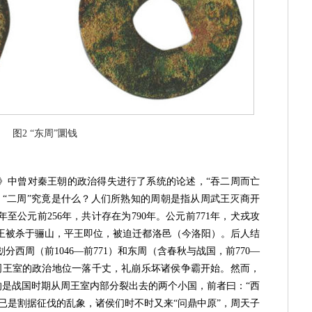
图2 “东周”圜钱
中曾对秦王朝的政治得失进行了系统的论述，“吞二周而亡
，“二周”究竟是什么？人们所熟知的周朝是指从周武王灭商开
年至公元前256年，共计存在为790年。公元前771年，犬戎攻
王被杀于骊山，平王即位，被迫迁都洛邑（今洛阳）。后人结
西周（前1046—前771）和东周（含春秋与战国，前770—
，周王室的政治地位一落千丈，礼崩乐坏诸侯争霸开始。然而，
指的是战国时期从周王室内部分裂出去的两个小国，前者曰：“西
就已是割据征伐的乱象，诸侯们时不时又来“问鼎中原”，周天子