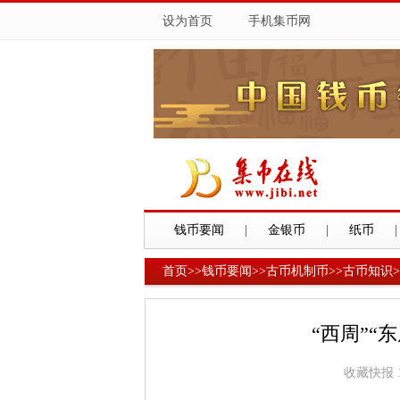
设为首页
手机集币网
钱币要闻
|
金银币
|
纸币
|
首页
>>
钱币要闻
>>
古币机制币
>>
古币知识
>
“西周”“
收藏快报