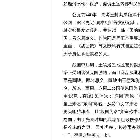
如履薄冰朝不保夕，偏偏王室内部却又
公元前440年，周考王封其弟姬揭于
公国。据《史记·周本纪》等文献记载，
其弟姬根发动叛乱，并在赵、韩二国的
国，号东周惠公。作为同是周王室重要
重重，《战国策》等文献均有其相互征
天子身边掌握实权的人。
战国中后期，王畿洛邑地区被韩魏秦
治上受到诸侯大国胁迫，而且商品流通
币是圜钱。顾名思义，圜钱由玉璧和纺
名。所以，西周、东周二公国便以国为名，
重4.8克，直径2.81厘米；“东周”圜钱
量上来看“东周”略轻；从货币文字来看
更为粗犷雄浑，且“以国为名”并全称
然而，由于先秦时期的典籍早已散佚殆尽
是个未解之谜。国祚尚短，其铸币亦然
一”，存世之罕可见一斑。