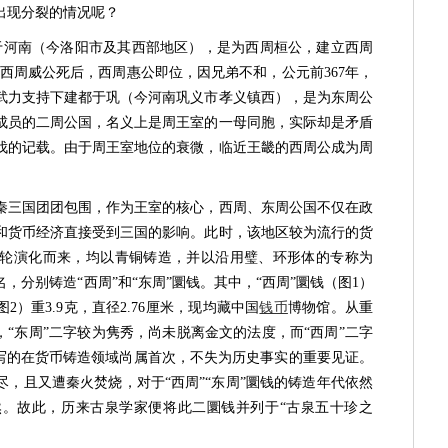
出现分裂的情况呢？
河南（今洛阳市及其西部地区），是为西周桓公，建立西周
西周威公死后，西周惠公即位，因兄弟不和，公元前367年，
武力支持下建都于巩（今河南巩义市孝义镇西），是为东周公
成员的二周公国，名义上是周王室的一母同胞，实际却是矛盾
伐的记载。由于周王室地位的衰微，临近王畿的西周公成为周
三国团团包围，作为王室的核心，西周、东周公国不仅在政
和货币经济直接受到三国的影响。此时，该地区较为流行的货
轮演化而来，均以青铜铸造，并以沿用璧、环形体的专称为
分别铸造“西周”和“东周”圜钱。其中，“西周”圜钱（图1）
（图2）重3.9克，直径2.76厘米，现均藏中国
钱币
博物馆。从重
，“东周”二字较为隽秀，尚未脱离金文的法度，而“西周”二字
书写的在货币铸造领域尚属首次，不失为历史事实的重要见证。
，且又遭秦火焚烧，对于“西周”“东周”圜钱的铸造年代依然
。故此，历来古泉学家便将此二圜钱并列于“古泉五十珍之