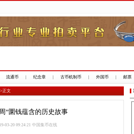
流通币
|
纪念章
|
古币机制币
|
外国币
|
邮票
>
正文
东周”圜钱蕴含的历史故事
19-03-20 09:24:21
中国集币在线