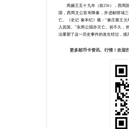
周赧王五十九年（前256），西周国
国，西周文公宣布降秦，并进献辖域三
亡。《史记·秦本纪》载：“秦庄襄王元
入其国。”东周公国亦灭亡。前不久，
法重塑了这一历史事件的发生经过，感
更多邮币卡资讯、行情！欢迎扫描