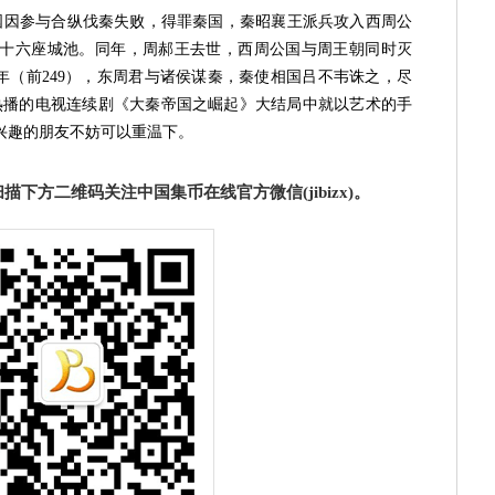
因参与合纵伐秦失败，得罪秦国，秦昭襄王派兵攻入西周公
十六座城池。同年，周郝王去世，西周公国与周王朝同时灭
年（前249），东周君与诸侯谋秦，秦使相国吕不韦诛之，尽
热播的电视连续剧《大秦帝国之崛起》大结局中就以艺术的手
兴趣的朋友不妨可以重温下。
下方二维码关注中国集币在线官方微信(jibizx)。