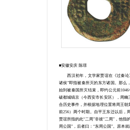
■安徽安庆 陈璟
西汉初年，文学家贾谊在《过秦论》
诸侯”即指被秦所灭的东方诸国。那么
始到被秦国所灭结束，即约公元前1046
破都城镐京（今西安市长安区），周幽
合历史事件，并根据地理位置将周王朝划分
前256）两个时期。自平王东迁以后
贾谊所指的此“二周”非彼“二周”，他
周公国”，后者曰：“东周公国”。原本