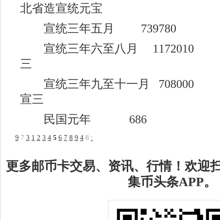
北省造宣统元宝
宣统三年五月 739780
宣统三年六至八月 11720
三
宣统三年九至十一月 7080
宣三
民国元年 686
9
7
3
1
2
3
4
5
6
7
8
9
4
8
:
更多邮币卡交易、资讯、行情！欢迎
集币头条APP。