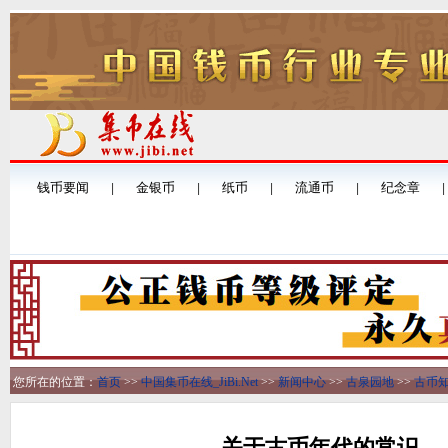
您所在的位置：
首页
>>
中国集币在线_JiBi.Net
>>
新闻中心
>>
古泉园地
>>
古币
关于古币年代的常识