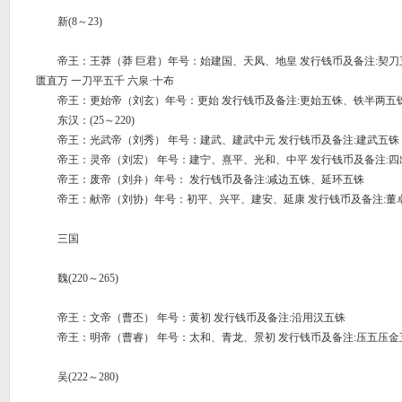
新(8～23)
帝王：王莽（莽 巨君）年号：始建国、天凤、地皇 发行钱币及备注:契刀五百
匮直万 一刀平五千 六泉·十布
帝王：更始帝（刘玄）年号：更始 发行钱币及备注:更始五铢、铁半两五
东汉：(25～220)
帝王：光武帝（刘秀） 年号：建武、建武中元 发行钱币及备注:建武五铢
帝王：灵帝（刘宏） 年号：建宁、熹平、光和、中平 发行钱币及备注:四
帝王：废帝（刘弁）年号： 发行钱币及备注:减边五铢、延环五铢
帝王：献帝（刘协）年号：初平、兴平、建安、延康 发行钱币及备注:董
三国
魏(220～265)
帝王：文帝（曹丕） 年号：黄初 发行钱币及备注:沿用汉五铢
帝王：明帝（曹睿） 年号：太和、青龙、景初 发行钱币及备注:压五压金
吴(222～280)