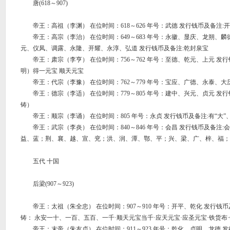
唐(618～907)
帝王：高祖（李渊） 在位时间：618～626 年号：武德 发行钱币及备注:
帝王：高宗（李治） 在位时间：649～683 年号：永徽、显庆、龙朔、
元、仪凤、调露、永隆、开耀、永淳、弘道 发行钱币及备注:乾封泉宝
帝王：肃宗（李亨） 在位时间：756～762 年号：至德、乾元、上元 发行
明）得一元宝 顺天元宝
帝王：代宗（李豫） 在位时间：762～779 年号：宝应、广德、永泰、大历
帝王：德宗（李适） 在位时间：779～805 年号：建中、兴元、贞元 发行
铸）
帝王：顺宗（李诵） 在位时间：805 年号：永贞 发行钱币及备注:有“大”、“
帝王：武宗（李炎） 在位时间：840～846 年号：会昌 发行钱币及备注:
益、蓝；荆、襄、越、宣、兖；洪、润、潭、鄂、平；兴、梁、广、梓、福；
五代 十国
后梁(907～923)
帝王：太祖（朱全忠） 在位时间：907～910 年号：开平、乾化 发行钱币
铸： 永安一十、一百、五百、一千·顺天元宝当千·应天元宝·应圣元宝·铁货布
帝王：末帝（朱友贞） 在位时间：911～923 年号：乾化、贞明、龙德 发