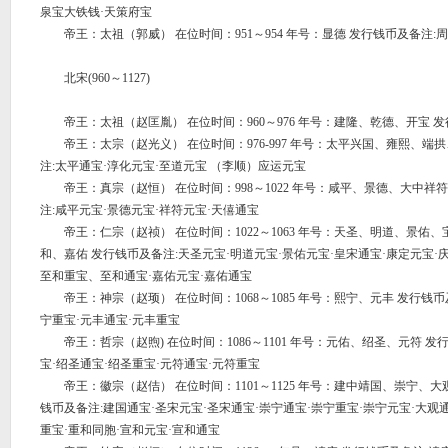
泉宝大铁钱·天策府宝
帝王：太祖（郭威） 在位时间：951～954 年号：显德 发行钱币及备注:
北宋(960～1127)
帝王：太祖（赵匡胤） 在位时间：960～976 年号：建隆、乾德、开宝 发
帝王：太宗（赵光义） 在位时间：976-997 年号：太平兴国、雍熙、端
注:太平通宝·淳化元宝·至道元宝 （李顺）应运元宝
帝王：真宗（赵恒） 在位时间：998～1022 年号：咸平、景德、大中祥
注:咸平元宝·景德元宝·祥符元宝·天僖通宝
帝王：仁宗（赵祯） 在位时间：1022～1063 年号：天圣、明道、景佑
和、嘉佑 发行钱币及备注:天圣元宝·明道元宝·景佑元宝·皇宋通宝·康定元宝·庆
至和重宝、至和通宝·嘉佑元宝·嘉佑通宝
帝王：神宗（赵顼） 在位时间：1068～1085 年号：熙宁、元丰 发行钱币
宁重宝·元丰通宝·元丰重宝
帝王：哲宗（赵煦) 在位时间：1086～1101 年号：元佑、绍圣、元符 发
宝·绍圣通宝·绍圣重宝·元符通宝·元符重宝
帝王：徽宗（赵佶） 在位时间：1101～1125 年号：建中靖国、崇宁、大
钱币及备注:建国通宝·圣宋元宝·圣宋通宝·崇宁通宝·崇宁重宝·崇宁元宝·大观通
重宝·重和同胞·宣和元宝·宣和通宝