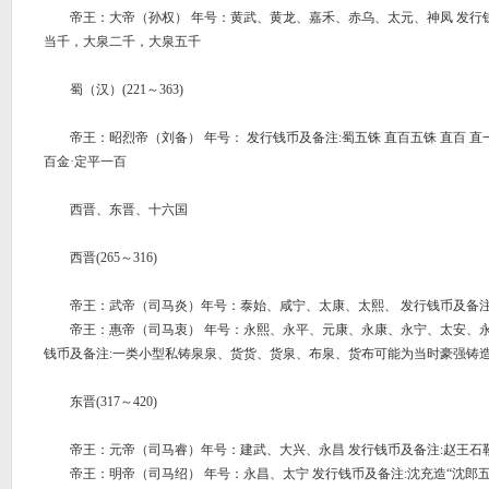
帝王：大帝（孙权） 年号：黄武、黄龙、嘉禾、赤乌、太元、神凤 发行钱
当千，大泉二千，大泉五千
蜀（汉）(221～363)
帝王：昭烈帝（刘备） 年号： 发行钱币及备注:蜀五铢 直百五铢 直百 直一
百金·定平一百
西晋、东晋、十六国
西晋(265～316)
帝王：武帝（司马炎）年号：泰始、咸宁、太康、太熙、 发行钱币及备注
帝王：惠帝（司马衷） 年号：永熙、永平、元康、永康、永宁、太安、永
钱币及备注:一类小型私铸泉泉、货货、货泉、布泉、货布可能为当时豪强铸
东晋(317～420)
帝王：元帝（司马睿）年号：建武、大兴、永昌 发行钱币及备注:赵王石勒
帝王：明帝（司马绍） 年号：永昌、太宁 发行钱币及备注:沈充造“沈郎五