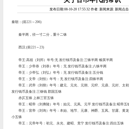
发布日期:08-10-20 17:55:32 作者: 新闻来源: 新闻点击
秦朝：(前221～206)
秦半两，径一寸二分，重十二铢
西汉:(前221～23)
帝王:高祖（刘邦）年号:无 发行钱币及备注:三铢半两·榆荚半两
帝王：少帝恭（刘恭）年号：无 发行钱币及备注:八铢半两
帝王：少帝弘（刘弘）年号：无 发行钱币及备注:五分钱
帝王：文帝（刘恒）年号：无 发行钱币及备注:四铢半两
帝王：武帝（刘彻）年号：建元、元光、元朔、元狩、元鼎、元封、太初
发行钱币及备注:三铢钱 郡国五铢
赤仄五铢 上林三官五铢
帝王：昭帝（刘弗陵）年号：始元、元凤、元平 发行钱币及备注:昭帝五
帝王：宣帝（刘询）年号：本始、地节、元康、神爵、五凤、甘露、黄龙 
小五铢
帝王：元帝年号：初元、永光、建昭、竟宁 发行钱币及备注:四出五铢